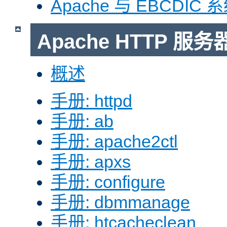
Apache 与 EBCDIC 
Apache HTTP 
概述
手册: httpd
手册: ab
手册: apache2ctl
手册: apxs
手册: configure
手册: dbmmanage
手册: htcacheclean