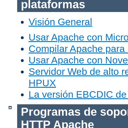
plataformas
Visión General
Usar Apache con Micr
Compilar Apache para
Usar Apache con Nove
Servidor Web de alto r
HPUX
La versión EBCDIC de
Programas de sopor
HTTP Apache