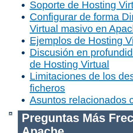
Soporte de Hosting Vir
Configurar de forma Di
Virtual masivo en Apa
Ejemplos de Hosting Vi
Discusión en profundid
de Hosting Virtual
Limitaciones de los de
ficheros
Asuntos relacionados
Preguntas Más Frec
Apache