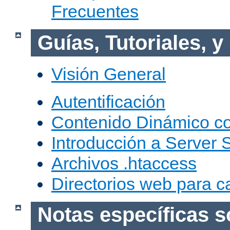
Frecuentes
Guías, Tutoriales, 
Visión General
Autentificación
Contenido Dinámico c
Introducción a Server 
Archivos .htaccess
Directorios web para c
Notas específicas s