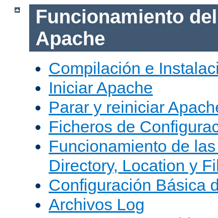
Funcionamiento del
Apache
Compilación e Instala
Iniciar Apache
Parar y reiniciar Apach
Ficheros de Configura
Funcionamiento de las
Directory, Location y Fi
Configuración Básica 
Archivos Log