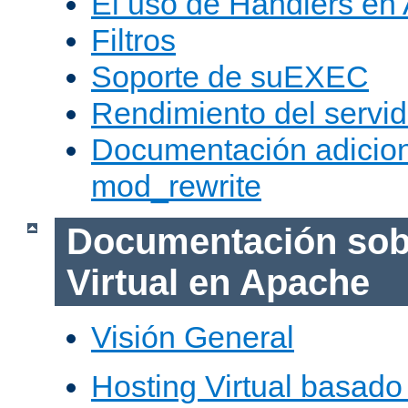
El uso de Handlers en
Filtros
Soporte de suEXEC
Rendimiento del servid
Documentación adicion
mod_rewrite
Documentación sob
Virtual en Apache
Visión General
Hosting Virtual basad