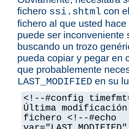
fichero
con el
ssi.shtml
fichero al que usted hace 
puede ser inconveniente s
buscando un trozo genéri
pueda copiar y pegar en c
que probablemente necesi
en su lu
LAST_MODIFIED
<!--#config timefmt
Última modificación
fichero <!--#echo
var="LAST_MODIFIED"