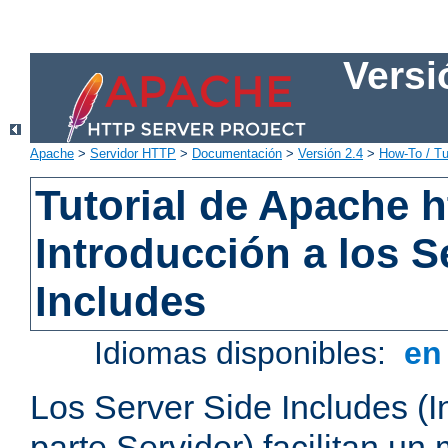
Versi
Apache
>
Servidor HTTP
>
Documentación
>
Versión 2.4
>
How-To / Tu
Tutorial de Apache h
Introducción a los S
Includes
Idiomas disponibles:
e
Los Server Side Includes (I
parte Servidor) facilitan un