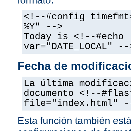
<!--#config timefmt
%Y" -->
Today is <!--#echo
var="DATE_LOCAL" --
Fecha de modificació
La última modificac
documento <!--#flas
file="index.html" -
Esta función también está