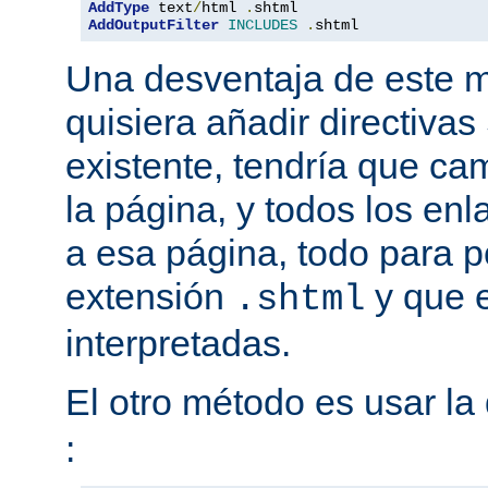
AddType
 text
/
html 
.
AddOutputFilter
INCLUDES
.
shtml
Una desventaja de este m
quisiera añadir directiva
existente, tendría que ca
la página, y todos los en
a esa página, todo para p
extensión
y que e
.shtml
interpretadas.
El otro método es usar la 
: