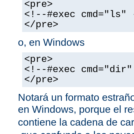
<pre>
<!--#exec cmd="ls" 
</pre>
o, en Windows
<pre>
<!--#exec cmd="dir"
</pre>
Notará un formato estraño
en Windows, porque el r
contiene la cadena de car