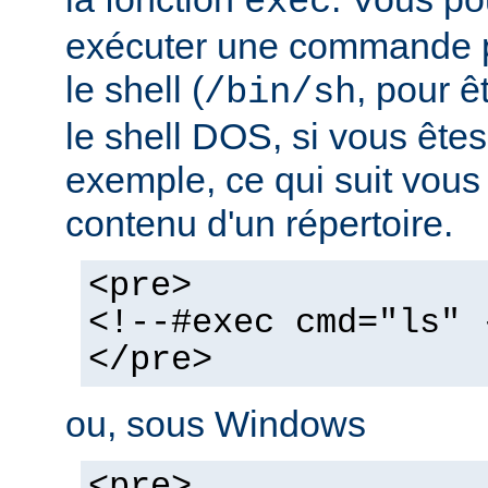
exec
exécuter une commande pa
le shell (
, pour ê
/bin/sh
le shell DOS, si vous ête
exemple, ce qui suit vous 
contenu d'un répertoire.
<pre>
<!--#exec cmd="ls" 
</pre>
ou, sous Windows
<pre>