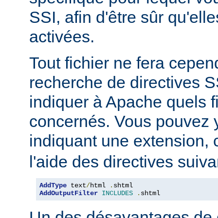
SSI, afin d'être sûr qu'ell
activées.
Tout fichier ne fera cepen
recherche de directives 
indiquer à Apache quels f
concernés. Vous pouvez y
indiquant une extension
l'aide des directives suiva
AddType
 text
/
html 
.
AddOutputFilter
INCLUDES
.
shtml
Un des désavantages de 