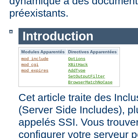
dynamique à des documen
préexistants.
Introduction
Modules Apparentés
Directives Apparentées
mod_include
Options
mod_cgi
XBitHack
mod_expires
AddType
SetOutputFilter
BrowserMatchNoCase
Cet article traite des Inc
(Server Side Includes),
appelés SSI. Vous trouver
configurer votre serveur p