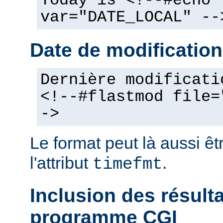
Today is <!--#echo
var="DATE_LOCAL" --
Date de modification
Dernière modificati
<!--#flastmod file=
->
Le format peut là aussi êt
l'attribut
.
timefmt
Inclusion des résult
programme CGI