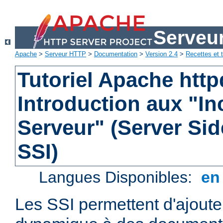
Serveu
Apache
>
Serveur HTTP
>
Documentation
>
Version 2.4
>
Recettes et t
Tutoriel Apache http
Introduction aux "In
Serveur" (Server Sid
SSI)
Langues Disponibles:
e
Les SSI permettent d'ajout