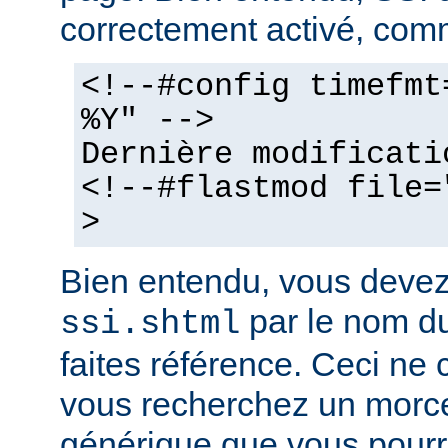
correctement activé, comm
<!--#config timefmt
%Y" -->
Dernière modificati
<!--#flastmod file=
>
Bien entendu, vous deve
par le nom du
ssi.shtml
faites référence. Ceci ne 
vous recherchez un morc
générique que vous pourr