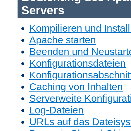
Servers
Kompilieren und Install
Apache starten
Beenden und Neustart
Konfigurationsdateien
Konfigurationsabschnit
Caching von Inhalten
Serverweite Konfigurat
Log-Dateien
URLs auf das Dateisys