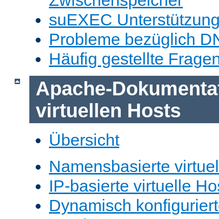
Zwischenspeicher
suEXEC Unterstützun
Probleme bezüglich D
Häufig gestellte Frage
Apache-Dokumentat
virtuellen Hosts
Übersicht
Namensbasierte virtuel
IP-basierte virtuelle Ho
Dynamisch konfiguriert