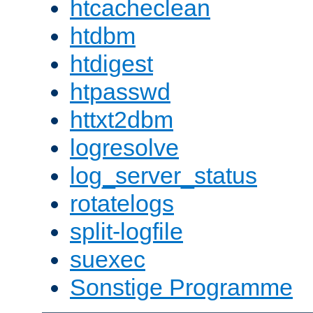
htcacheclean
htdbm
htdigest
htpasswd
httxt2dbm
logresolve
log_server_status
rotatelogs
split-logfile
suexec
Sonstige Programme