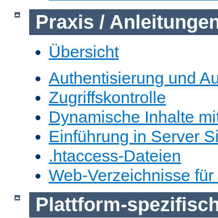
Praxis / Anleitunge
Übersicht
Authentisierung und Au
Zugriffskontrolle
Dynamische Inhalte mi
Einführung in Server S
.htaccess-Dateien
Web-Verzeichnisse für
Plattform-spezifis