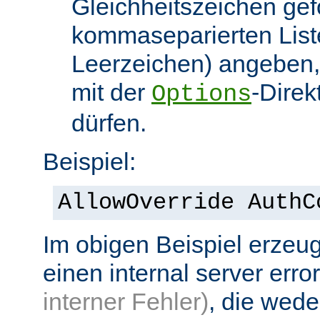
Gleichheitszeichen gef
kommaseparierten List
Leerzeichen) angeben,
mit der
-Direk
Options
dürfen.
Beispiel:
AllowOverride AuthC
Im obigen Beispiel erzeug
einen internal server erro
interner Fehler)
, die wed