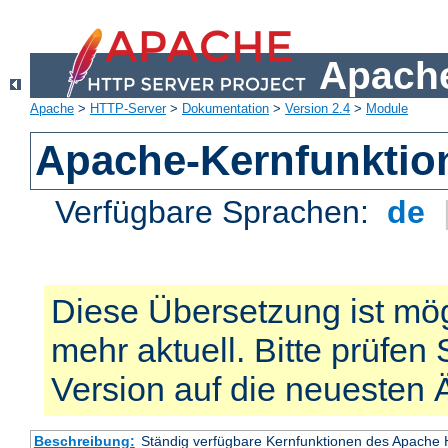
Apache
Apache
>
HTTP-Server
>
Dokumentation
>
Version 2.4
>
Module
Apache-Kernfunktio
Verfügbare Sprachen:
de
Diese Übersetzung ist mög
mehr aktuell. Bitte prüfen 
Version auf die neuesten
Beschreibung:
Ständig verfügbare Kernfunktionen des Apache