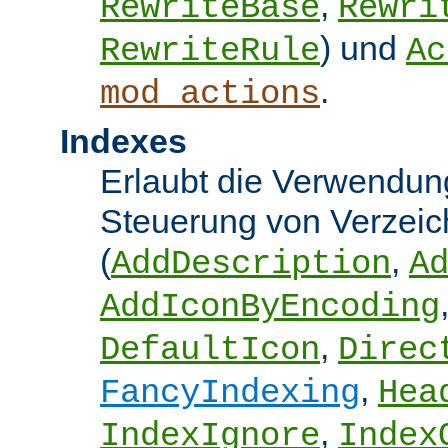
,
RewriteBase
Rewri
) und
RewriteRule
Ac
.
mod_actions
Indexes
Erlaubt die Verwendung
Steuerung von Verzeic
(
,
AddDescription
A
AddIconByEncoding
,
DefaultIcon
Direc
,
FancyIndexing
Hea
,
IndexIgnore
Index