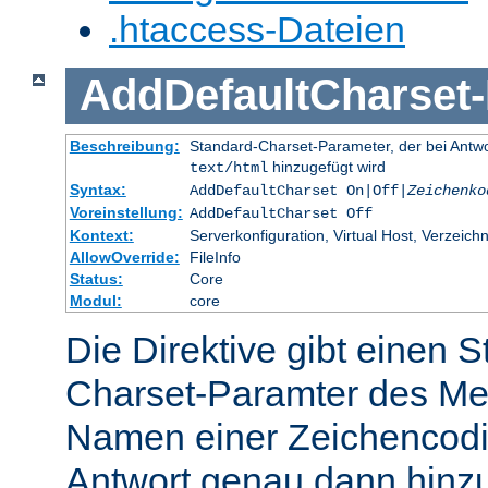
.htaccess-Dateien
AddDefaultCharset
-
Beschreibung:
Standard-Charset-Parameter, der bei Ant
hinzugefügt wird
text/html
Syntax:
AddDefaultCharset On|Off|
Zeichenko
Voreinstellung:
AddDefaultCharset Off
Kontext:
Serverkonfiguration, Virtual Host, Verzeichn
AllowOverride:
FileInfo
Status:
Core
Modul:
core
Die Direktive gibt einen 
Charset-Paramter des Me
Namen einer Zeichencodie
Antwort genau dann hinzu