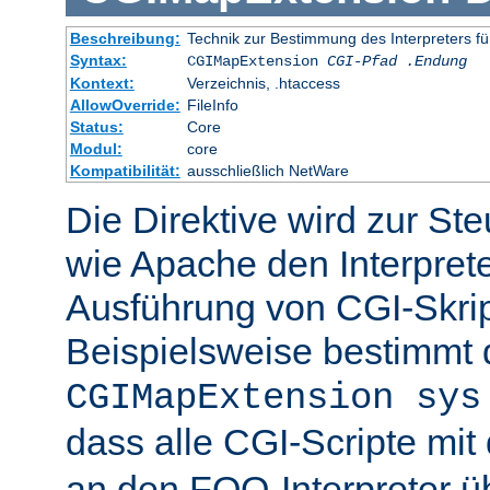
Beschreibung:
Technik zur Bestimmung des Interpreters fü
Syntax:
CGIMapExtension
CGI-Pfad
.Endung
Kontext:
Verzeichnis, .htaccess
AllowOverride:
FileInfo
Status:
Core
Modul:
core
Kompatibilität:
ausschließlich NetWare
Die Direktive wird zur St
wie Apache den Interpreter
Ausführung von CGI-Skrip
Beispielsweise bestimmt
CGIMapExtension sys
dass alle CGI-Scripte mi
an den FOO-Interpreter 