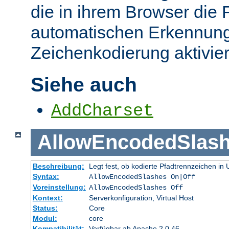
die in ihrem Browser die 
automatischen Erkennung
Zeichenkodierung aktivier
Siehe auch
AddCharset
AllowEncodedSlas
Beschreibung:
Legt fest, ob kodierte Pfadtrennzeichen i
Syntax:
AllowEncodedSlashes On|Off
Voreinstellung:
AllowEncodedSlashes Off
Kontext:
Serverkonfiguration, Virtual Host
Status:
Core
Modul:
core
Kompatibilität:
Verfügbar ab Apache 2.0.46