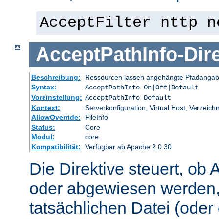
AcceptFilter nttp n
AcceptPathInfo
-
Dir
Beschreibung:
Ressourcen lassen angehängte Pfadangab
Syntax:
AcceptPathInfo On|Off|Default
Voreinstellung:
AcceptPathInfo Default
Kontext:
Serverkonfiguration, Virtual Host, Verzeichn
AllowOverride:
FileInfo
Status:
Core
Modul:
core
Kompatibilität:
Verfügbar ab Apache 2.0.30
Die Direktive steuert, ob 
oder abgewiesen werden,
tatsächlichen Datei (oder 