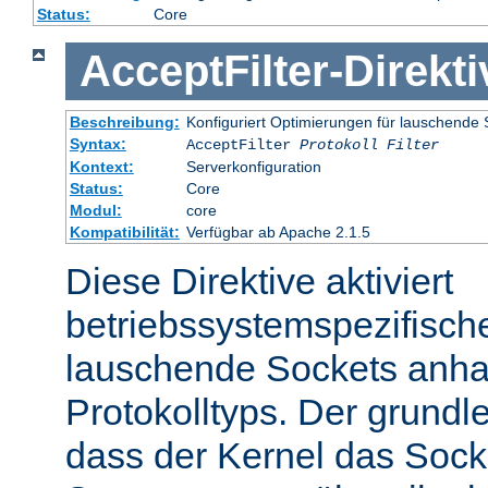
Status:
Core
AcceptFilter
-
Direkti
Beschreibung:
Konfiguriert Optimierungen für lauschende 
Syntax:
AcceptFilter
Protokoll
Filter
Kontext:
Serverkonfiguration
Status:
Core
Modul:
core
Kompatibilität:
Verfügbar ab Apache 2.1.5
Diese Direktive aktiviert
betriebssystemspezifisch
lauschende Sockets anh
Protokolltyps. Der grundl
dass der Kernel das Sock