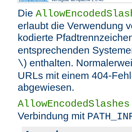
Die
AllowEncodedSlas
erlaubt die Verwendung 
kodierte Pfadtrennzeichen
entsprechenden Systemen
) enthalten. Normalerwe
\
URLs mit einem 404-Fehle
abgewiesen.
AllowEncodedSlashes
Verbindung mit
PATH_IN