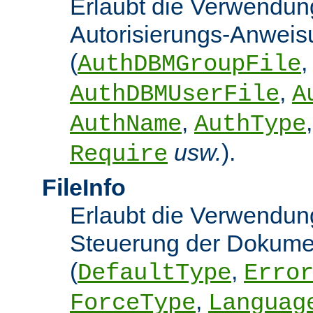
Erlaubt die Verwendun
Autorisierungs-Anwei
(
,
AuthDBMGroupFile
,
AuthDBMUserFile
A
,
AuthName
AuthType
usw.
).
Require
FileInfo
Erlaubt die Verwendung
Steuerung der Dokume
(
,
DefaultType
Erro
,
ForceType
Languag