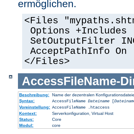
ermöglichen.
<Files "mypaths.sht
Options +Includes
SetOutputFilter IN
AcceptPathInfo On
</Files>
AccessFileName
-
Di
Beschreibung:
Name der dezentralen Konfigurationsdatei
Syntax:
AccessFileName
Dateiname
[
Dateinam
Voreinstellung:
AccessFileName .htaccess
Kontext:
Serverkonfiguration, Virtual Host
Status:
Core
Modul:
core