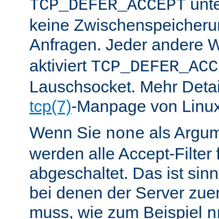
unte
TCP_DEFER_ACCEPT
keine Zwischenspeicher
Anfragen. Jeder andere W
aktiviert
TCP_DEFER_ACC
Lauschsocket. Mehr Detail
tcp(7)
-Manpage von Linux
Wenn Sie
als Argu
none
werden alle Accept-Filter 
abgeschaltet. Das ist sinnv
bei denen der Server zue
muss, wie zum Beispiel
n