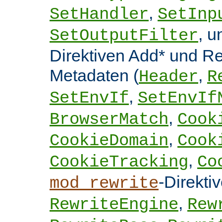
,
SetHandler
SetInp
, 
SetOutputFilter
Direktiven Add* und 
Metadaten (
,
Header
R
,
SetEnvIf
SetEnvIf
,
BrowserMatch
Cook
,
CookieDomain
Cook
,
CookieTracking
Co
-Direkti
mod_rewrite
,
RewriteEngine
Rew