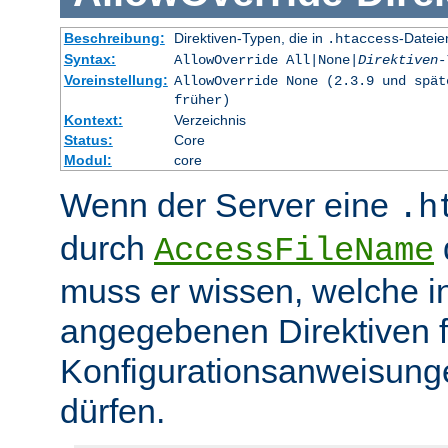
Beschreibung:
Direktiven-Typen, die in
-Dateie
.htaccess
Syntax:
AllowOverride All|None|
Direktiven-
Voreinstellung:
AllowOverride None (2.3.9 und spät
früher)
Kontext:
Verzeichnis
Status:
Core
Modul:
core
Wenn der Server eine
.h
durch
d
AccessFileName
muss er wissen, welche in
angegebenen Direktiven 
Konfigurationsanweisung
dürfen.