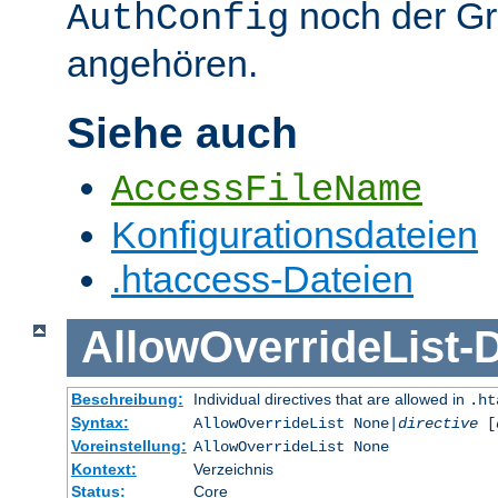
noch der G
AuthConfig
angehören.
Siehe auch
AccessFileName
Konfigurationsdateien
.htaccess-Dateien
AllowOverrideList
-
D
Beschreibung:
Individual directives that are allowed in
.ht
Syntax:
AllowOverrideList None|
directive
[
Voreinstellung:
AllowOverrideList None
Kontext:
Verzeichnis
Status:
Core