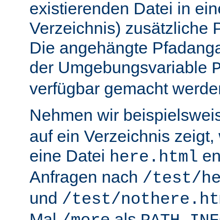
existierenden Datei in ei
Verzeichnis) zusätzliche
Die angehängte Pfadanga
der Umgebungsvariable
verfügbar gemacht werde
Nehmen wir beispielswei
auf ein Verzeichnis zeigt,
eine Datei
en
here.html
Anfragen nach
/test/h
und
/test/nothere.ht
Mal
als