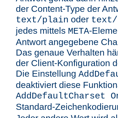
der Content-Type der Ant
oder
text/plain
text/
jedes mittels
-Elemen
META
Antwort angegebene Char
Das genaue Verhalten hän
der Client-Konfiguration 
Die Einstellung
AddDefa
deaktiviert diese Funktiona
AddDefaultCharset O
Standard-Zeichenkodier