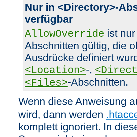
Nur in <Directory>-Ab
verfügbar
ist nur
AllowOverride
Abschnitten gültig, die 
Ausdrücke definiert wurd
-,
<Location>
<Direc
-Abschnitten.
<Files>
Wenn diese Anweisung a
wird, dann werden
.htacc
komplett ignoriert. In die