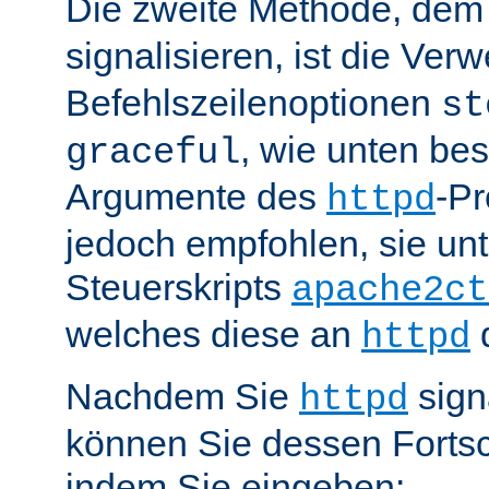
Die zweite Methode, de
signalisieren, ist die Ve
Befehlszeilenoptionen
st
, wie unten be
graceful
Argumente des
-P
httpd
jedoch empfohlen, sie u
Steuerskripts
apache2ct
welches diese an
d
httpd
Nachdem Sie
sign
httpd
können Sie dessen Fortsc
indem Sie eingeben: