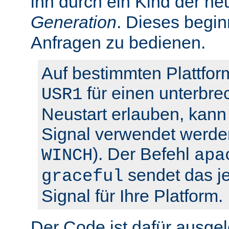
ihn durch ein Kind der ne
Generation
. Dieses begin
Anfragen zu bedienen.
Auf bestimmten Plattfor
für einen unterbre
USR1
Neustart erlauben, kann 
Signal verwendet werden
). Der Befehl
WINCH
apa
sendet das je
graceful
Signal für Ihre Platform.
Der Code ist dafür ausgel