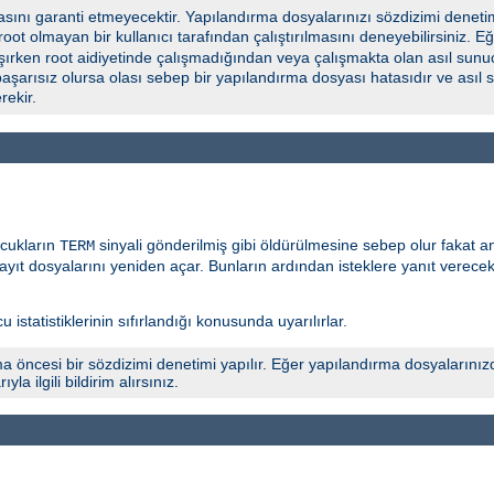
ını garanti etmeyecektir. Yapılandırma dosyalarınızı sözdizimi deneti
 root olmayan bir kullanıcı tarafından çalıştırılmasını deneyebilirsiniz.
şırken root aidiyetinde çalışmadığından veya çalışmakta olan asıl sunuc
başarısız olursa olası sebep bir yapılandırma dosyası hatasıdır ve asıl
ekir.
ocukların
sinyali gönderilmiş gibi öldürülmesine sebep olur fakat 
TERM
yıt dosyalarını yeniden açar. Bunların ardından isteklere yanıt verece
 istatistiklerinin sıfırlandığı konusunda uyarılırlar.
a öncesi bir sözdizimi denetimi yapılır. Eğer yapılandırma dosyalarınız
 ilgili bildirim alırsınız.