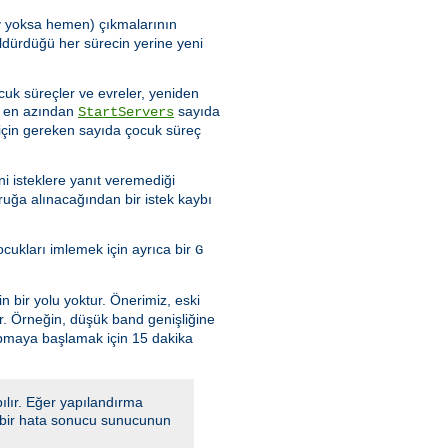
şey yoksa hemen) çıkmalarının
ldürdüğü her sürecin yerine yeni
cuk süreçler ve evreler, yeniden
de en azından
sayıda
StartServers
için gereken sayıda çocuk süreç
i isteklere yanıt veremediği
ruğa alınacağından bir istek kaybı
ukları imlemek için ayrıca bir
G
n bir yolu yoktur. Önerimiz, eski
ır. Örneğin, düşük band genişliğine
apmaya başlamak için 15 dakika
ılır. Eğer yapılandırma
a, bir hata sonucu sunucunun