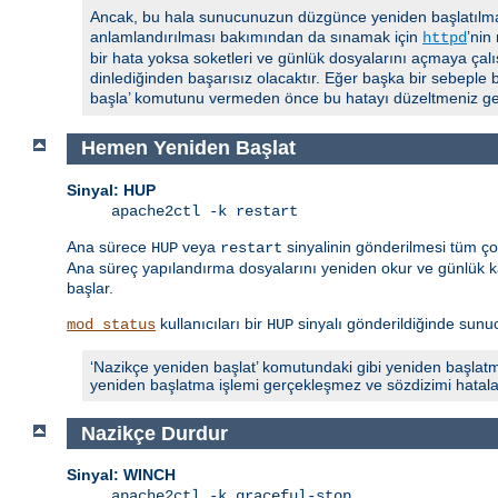
Ancak, bu hala sunucunuzun düzgünce yeniden başlatılmas
anlamlandırılması bakımından da sınamak için
’nin
httpd
bir hata yoksa soketleri ve günlük dosyalarını açmaya çalı
dinlediğinden başarısız olacaktır. Eğer başka bir sebeple 
başla’ komutunu vermeden önce bu hatayı düzeltmeniz ger
Hemen Yeniden Başlat
Sinyal: HUP
apache2ctl -k restart
Ana sürece
veya
sinyalinin gönderilmesi tüm ç
HUP
restart
Ana süreç yapılandırma dosyalarını yeniden okur ve günlük ka
başlar.
kullanıcıları bir
sinyalı gönderildiğinde sunucu
mod_status
HUP
‘Nazikçe yeniden başlat’ komutundaki gibi yeniden başlatm
yeniden başlatma işlemi gerçekleşmez ve sözdizimi hatalarıyla
Nazikçe Durdur
Sinyal: WINCH
apache2ctl -k graceful-stop