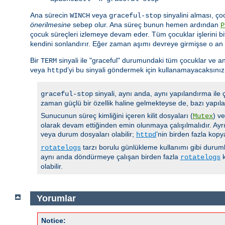
Ana sürecin
veya
sinyalini alması, ço
WINCH
graceful-stop
önerilmesine
sebep olur. Ana süreç bunun hemen ardından
P
çocuk süreçleri izlemeye devam eder. Tüm çocuklar işlerini bi
kendini sonlandırır. Eğer zaman aşımı devreye girmişse o an
Bir
sinyali ile "graceful" durumundaki tüm çocuklar ve an
TERM
veya
’yi bu sinyali göndermek için kullanamayacaksınız
httpd
sinyali, aynı anda, aynı yapılandırma ile
graceful-stop
zaman güçlü bir özellik haline gelmekteyse de, bazı yapıla
Sunucunun süreç kimliğini içeren kilit dosyaları (
) v
Mutex
olarak devam ettiğinden emin olunmaya çalışılmalıdır. Ayrı
veya durum dosyaları olabilir;
’nin birden fazla kop
httpd
tarzı borulu günlükleme kullanımı gibi durumla
rotatelogs
aynı anda döndürmeye çalışan birden fazla
k
rotatelogs
olabilir.
Yorumlar
Notice: