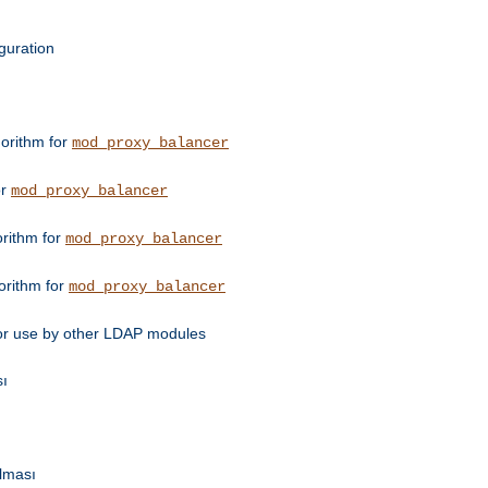
guration
orithm for
mod_proxy_balancer
or
mod_proxy_balancer
orithm for
mod_proxy_balancer
orithm for
mod_proxy_balancer
for use by other LDAP modules
sı
ulması