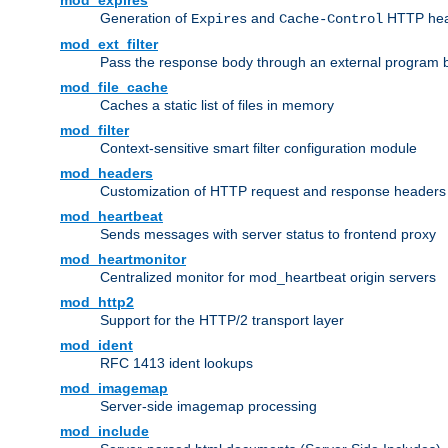
mod_expires
Generation of
and
HTTP head
Expires
Cache-Control
mod_ext_filter
Pass the response body through an external program bef
mod_file_cache
Caches a static list of files in memory
mod_filter
Context-sensitive smart filter configuration module
mod_headers
Customization of HTTP request and response headers
mod_heartbeat
Sends messages with server status to frontend proxy
mod_heartmonitor
Centralized monitor for mod_heartbeat origin servers
mod_http2
Support for the HTTP/2 transport layer
mod_ident
RFC 1413 ident lookups
mod_imagemap
Server-side imagemap processing
mod_include