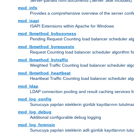
Server-parsed html documents (Server Side Includes)
mod_info
Provides a comprehensive overview of the server confi
mod_isapi
ISAPI Extensions within Apache for Windows
mod_lbmethod_bybusyness
Pending Request Counting load balancer scheduler alg
mod_lbmethod_byrequests
Request Counting load balancer scheduler algorithm f
mod_lbmethod_bytraffic
Weighted Traffic Counting load balancer scheduler alg
mod_lbmethod_heartbeat
Heartbeat Traffic Counting load balancer scheduler alg
mod_ldap
LDAP connection pooling and result caching services 
mod_log_config
Sunucuya yapılan isteklerin günlük kayıtlarının tutulma
mod_log_debug
Additional configurable debug logging
mod_log_forensic
Sunucuya yapılan isteklerin adli günlük kayıtlarının tut