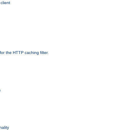
client
r the HTTP caching filter.
n
nality