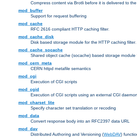
Compress content via Brotli before it is delivered to the 
mod_buffer
Support for request buffering
mod_cache
RFC 2616 compliant HTTP caching filter.
mod_cache_disk
Disk based storage module for the HTTP caching filter.
mod_cache_socache
Shared object cache (socache) based storage module fo
mod_cern_meta
CERN httpd metafile semantics
mod_cgi
Execution of CGI scripts
mod_cgid
Execution of CGI scripts using an external CGI daemo
mod_charset_lite
Specify character set translation or recoding
mod_data
Convert response body into an RFC2397 data URL
mod_dav
Distributed Authoring and Versioning (
WebDAV
) functio