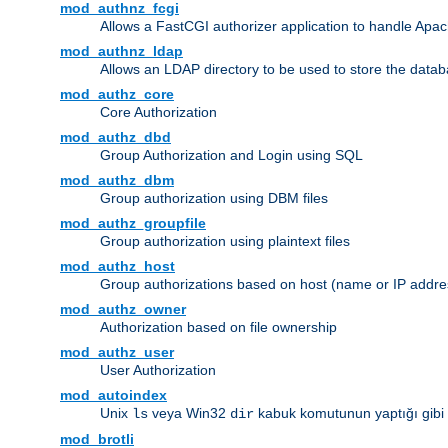
mod_authnz_fcgi
Allows a FastCGI authorizer application to handle Apac
mod_authnz_ldap
Allows an LDAP directory to be used to store the datab
mod_authz_core
Core Authorization
mod_authz_dbd
Group Authorization and Login using SQL
mod_authz_dbm
Group authorization using DBM files
mod_authz_groupfile
Group authorization using plaintext files
mod_authz_host
Group authorizations based on host (name or IP addre
mod_authz_owner
Authorization based on file ownership
mod_authz_user
User Authorization
mod_autoindex
Unix
veya Win32
kabuk komutunun yaptığı gibi diz
ls
dir
mod_brotli