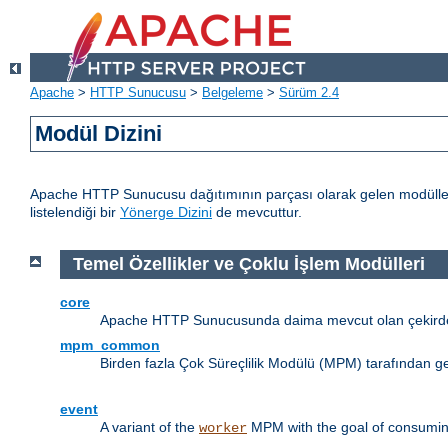
Apache
>
HTTP Sunucusu
>
Belgeleme
>
Sürüm 2.4
Modül Dizini
Apache HTTP Sunucusu dağıtımının parçası olarak gelen modülleri
listelendiği bir
Yönerge Dizini
de mevcuttur.
Temel Özellikler ve Çoklu İşlem Modülleri
core
Apache HTTP Sunucusunda daima mevcut olan çekirdek
mpm_common
Birden fazla Çok Süreçlilik Modülü (MPM) tarafından g
event
A variant of the
MPM with the goal of consuming
worker