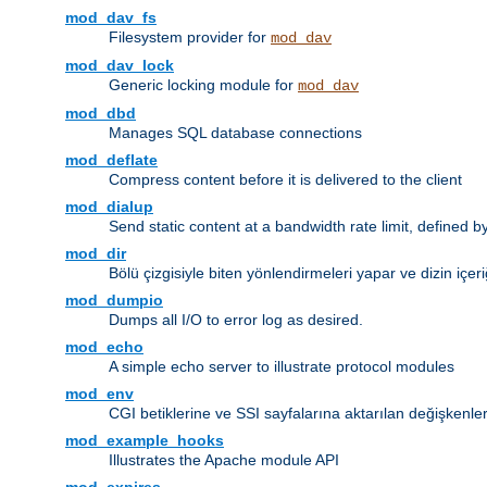
mod_dav_fs
Filesystem provider for
mod_dav
mod_dav_lock
Generic locking module for
mod_dav
mod_dbd
Manages SQL database connections
mod_deflate
Compress content before it is delivered to the client
mod_dialup
Send static content at a bandwidth rate limit, defined
mod_dir
Bölü çizgisiyle biten yönlendirmeleri yapar ve dizin içeri
mod_dumpio
Dumps all I/O to error log as desired.
mod_echo
A simple echo server to illustrate protocol modules
mod_env
CGI betiklerine ve SSI sayfalarına aktarılan değişkenler
mod_example_hooks
Illustrates the Apache module API