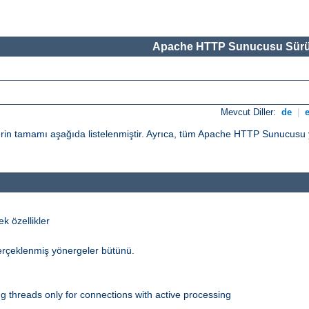
Apache HTTP Sunucusu Sürü
Mevcut Diller:
de
|
n tamamı aşağıda listelenmiştir. Ayrıca, tüm Apache HTTP Sunucusu yö
 özellikler
erçeklenmiş yönergeler bütünü.
 threads only for connections with active processing