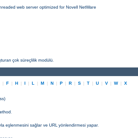
threaded web server optimized for Novell NetWare
turan çok süreçlilik modülü.
E
|
F
|
H
|
I
|
L
|
M
|
N
|
P
|
R
|
S
|
T
|
U
|
V
|
W
|
X
ss)
ethod.
yla eşlenmesini sağlar ve URL yönlendirmesi yapar.