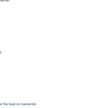
 server
s
eve the load on backends