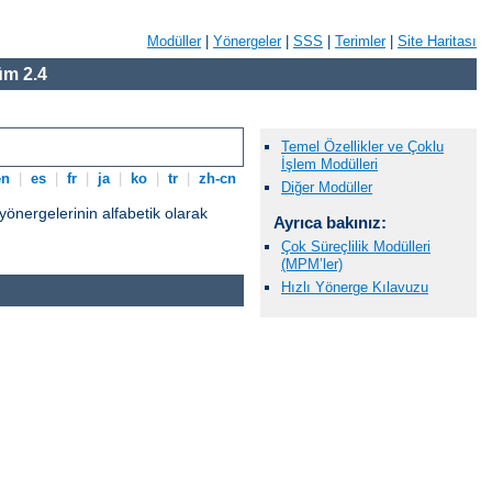
Modüller
|
Yönergeler
|
SSS
|
Terimler
|
Site Haritası
m 2.4
Temel Özellikler ve Çoklu
İşlem Modülleri
en
|
es
|
fr
|
ja
|
ko
|
tr
|
zh-cn
Diğer Modüller
nergelerinin alfabetik olarak
Ayrıca bakınız:
Çok Süreçlilik Modülleri
(MPM’ler)
Hızlı Yönerge Kılavuzu