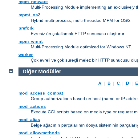
mpm_netware
Multi-Processing Module implementing an exclusively 
mpmt_os2
Hybrid multi-process, multi-threaded MPM for OS/2
prefork
Evresiz ön çatallamalı HTTP sunucusu oluşturur
mpm_winnt
Multi-Processing Module optimized for Windows NT.
worker
Çok evreli ve çok süreçli melez bir HTTP sunucusu oluş
Diğer Modüller
A
|
B
|
C
|
D
|
mod_access_compat
Group authorizations based on host (name or IP addre
mod_actions
Execute CGI scripts based on media type or request m
mod_alias
Belge ağacının parçalarının dosya sisteminin parçaları
mod_allowmethods