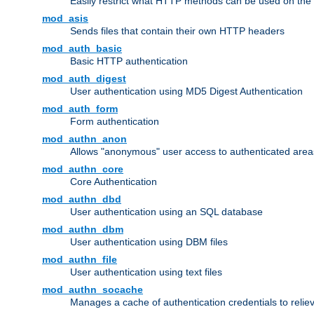
Easily restrict what HTTP methods can be used on the
mod_asis
Sends files that contain their own HTTP headers
mod_auth_basic
Basic HTTP authentication
mod_auth_digest
User authentication using MD5 Digest Authentication
mod_auth_form
Form authentication
mod_authn_anon
Allows "anonymous" user access to authenticated area
mod_authn_core
Core Authentication
mod_authn_dbd
User authentication using an SQL database
mod_authn_dbm
User authentication using DBM files
mod_authn_file
User authentication using text files
mod_authn_socache
Manages a cache of authentication credentials to reli