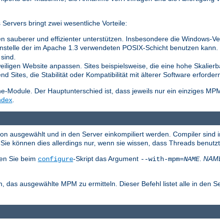
ervers bringt zwei wesentliche Vorteile:
n sauberer und effizienter unterstützen. Insbesondere die Windows-Vers
nstelle der im Apache 1.3 verwendeten POSIX-Schicht benutzen kann. Di
sind.
weiligen Website anpassen. Sites beispielsweise, die eine hohe Skalierb
 Sites, die Stabilität oder Kompatibilität mit älterer Software erforder
Module. Der Hauptunterschied ist, dass jeweils nur ein einziges MP
ndex
.
ion ausgewählt und in den Server einkompiliert werden. Compiler sind 
ie können dies allerdings nur, wenn sie wissen, dass Threads benutz
en Sie beim
-Skript das Argument
.
NAM
configure
--with-mpm=
NAME
, das ausgewählte MPM zu ermitteln. Dieser Befehl listet alle in den S