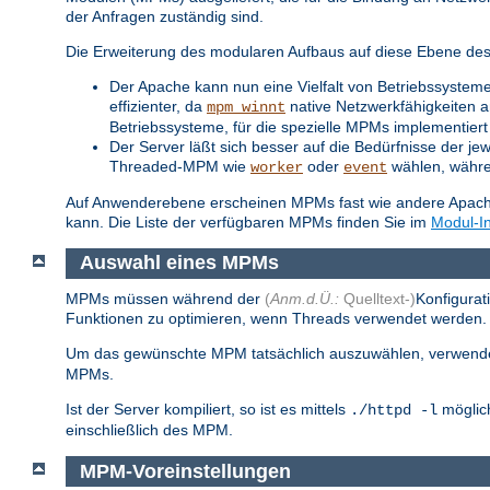
der Anfragen zuständig sind.
Die Erweiterung des modularen Aufbaus auf diese Ebene des S
Der Apache kann nun eine Vielfalt von Betriebssysteme
effizienter, da
native Netzwerkfähigkeiten a
mpm_winnt
Betriebssysteme, für die spezielle MPMs implementiert 
Der Server läßt sich besser auf die Bedürfnisse der je
Threaded-MPM wie
oder
wählen, während
worker
event
Auf Anwenderebene erscheinen MPMs fast wie andere Apache-
kann. Die Liste der verfügbaren MPMs finden Sie im
Modul-I
Auswahl eines MPMs
MPMs müssen während der
(
Anm.d.Ü.:
Quelltext-)
Konfigurat
Funktionen zu optimieren, wenn Threads verwendet werden. S
Um das gewünschte MPM tatsächlich auszuwählen, verwend
MPMs.
Ist der Server kompiliert, so ist es mittels
möglich
./httpd -l
einschließlich des MPM.
MPM-Voreinstellungen