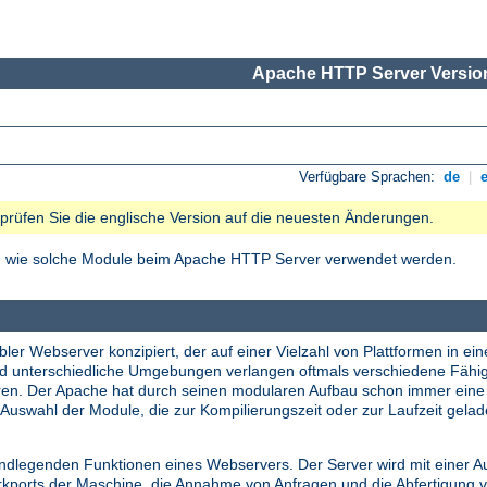
Apache HTTP Server Version
Verfügbare Sprachen:
de
|
e prüfen Sie die englische Version auf die neuesten Änderungen.
nd wie solche Module beim Apache HTTP Server verwendet werden.
ler Webserver konzipiert, der auf einer Vielzahl von Plattformen in ein
nd unterschiedliche Umgebungen verlangen oftmals verschiedene Fähi
tieren. Der Apache hat durch seinen modularen Aufbau schon immer ei
Auswahl der Module, die zur Kompilierungszeit oder zur Laufzeit gela
undlegenden Funktionen eines Webservers. Der Server wird mit einer A
erkports der Maschine, die Annahme von Anfragen und die Abfertigung