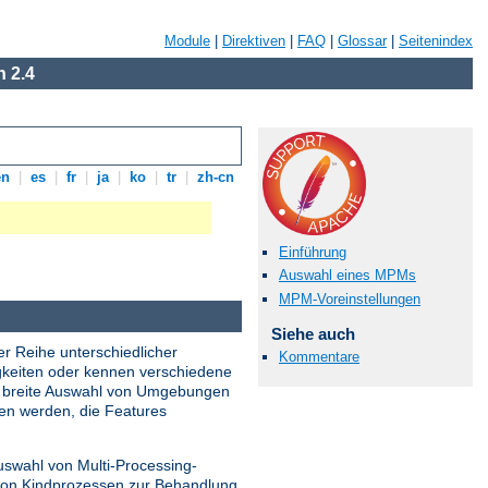
Module
|
Direktiven
|
FAQ
|
Glossar
|
Seitenindex
 2.4
en
|
es
|
fr
|
ja
|
ko
|
tr
|
zh-cn
Einführung
Auswahl eines MPMs
MPM-Voreinstellungen
Siehe auch
er Reihe unterschiedlicher
Kommentare
gkeiten oder kennen verschiedene
ne breite Auswahl von Umgebungen
den werden, die Features
uswahl von Multi-Processing-
 von Kindprozessen zur Behandlung