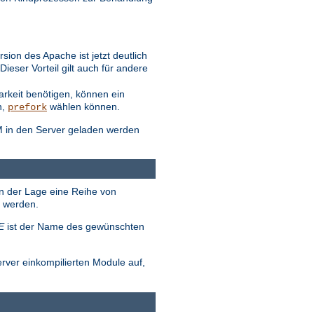
ion des Apache ist jetzt deutlich
eser Vorteil gilt auch für andere
arkeit benötigen, können ein
n,
wählen können.
prefork
M in den Server geladen werden
in der Lage eine Reihe von
t werden.
E
ist der Name des gewünschten
erver einkompilierten Module auf,