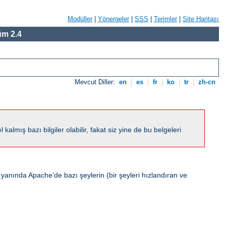
Modüller
|
Yönergeler
|
SSS
|
Terimler
|
Site Haritası
m 2.4
Mevcut Diller:
en
|
es
|
fr
|
ko
|
tr
|
zh-cn
ış bazı bilgiler olabilir, fakat siz yine de bu belgeleri
 yanında Apache’de bazı şeylerin (bir şeyleri hızlandıran ve