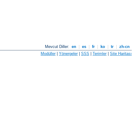
Mevcut Diller:
en
|
es
|
fr
|
ko
|
tr
|
zh-cn
Modüller
|
Yönergeler
|
SSS
|
Terimler
|
Site Haritası