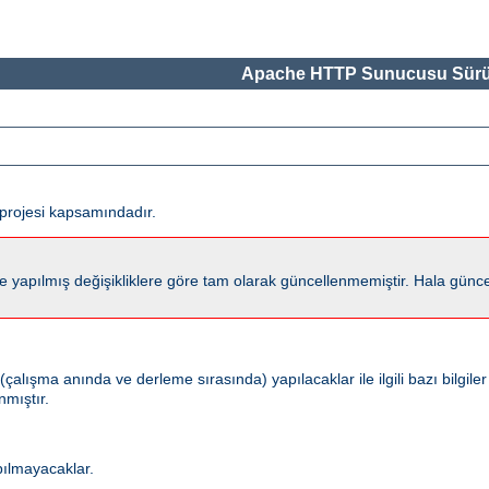
Apache HTTP Sunucusu Sürü
projesi kapsamındadır.
lmış değişikliklere göre tam olarak güncellenmemiştir. Hala güncel kalm
ışma anında ve derleme sırasında) yapılacaklar ile ilgili bazı bilgiler
nmıştır.
pılmayacaklar.