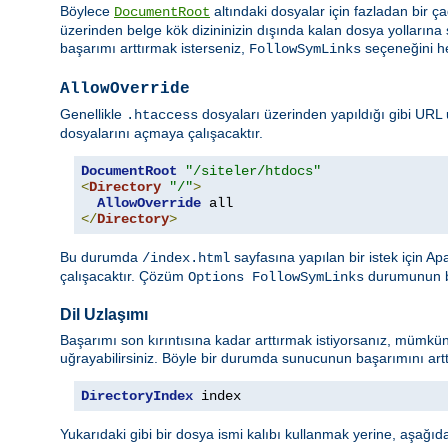
Böylece
altındaki dosyalar için fazladan bir 
DocumentRoot
üzerinden belge kök dizininizin dışında kalan dosya yolların
başarımı arttırmak isterseniz,
seçeneğini he
FollowSymLinks
AllowOverride
Genellikle
dosyaları üzerinden yapıldığı gibi URL 
.htaccess
dosyalarını açmaya çalışacaktır.
DocumentRoot
"/siteler/htdocs"
<
Directory
"/"
>
AllowOverride
</
Directory
>
Bu durumda
sayfasına yapılan bir istek için A
/index.html
çalışacaktır. Çözüm
durumunun be
Options FollowSymLinks
Dil Uzlaşımı
Başarımı son kırıntısına kadar arttırmak istiyorsanız, mümkü
uğrayabilirsiniz. Böyle bir durumda sunucunun başarımını arttı
DirectoryIndex
 index
Yukarıdaki gibi bir dosya ismi kalıbı kullanmak yerine, aşağıdaki