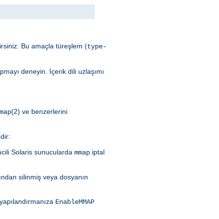
lirsiniz. Bu amaçla türeşlem (
type-
mayı deneyin. İçerik dili uzlaşımı
(2) ve benzerlerini
map
dir:
mcili Solaris sunucularda
iptal
mmap
ından silinmiş veya dosyanın
n yapılandırmanıza
EnableMMAP