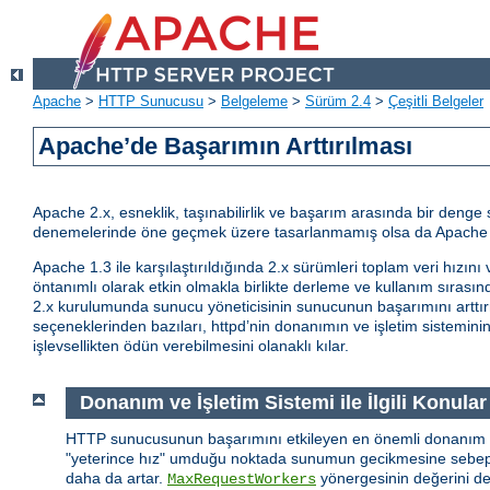
Apache
>
HTTP Sunucusu
>
Belgeleme
>
Sürüm 2.4
>
Çeşitli Belgeler
Apache’de Başarımın Arttırılması
Apache 2.x, esneklik, taşınabilirlik ve başarım arasında bir den
denemelerinde öne geçmek üzere tasarlanmamış olsa da Apache 2
Apache 1.3 ile karşılaştırıldığında 2.x sürümleri toplam veri hızını 
öntanımlı olarak etkin olmakla birlikte derleme ve kullanım sıras
2.x kurulumunda sunucu yöneticisinin sunucunun başarımını arttı
seçeneklerinden bazıları, httpd’nin donanımın ve işletim sisteminin
işlevsellikten ödün verebilmesini olanaklı kılar.
Donanım ve İşletim Sistemi ile İlgili Konular
HTTP sunucusunun başarımını etkileyen en önemli donanım b
"yeterince hız" umduğu noktada sunumun gecikmesine sebep ol
daha da artar.
yönergesinin değerini de
MaxRequestWorkers