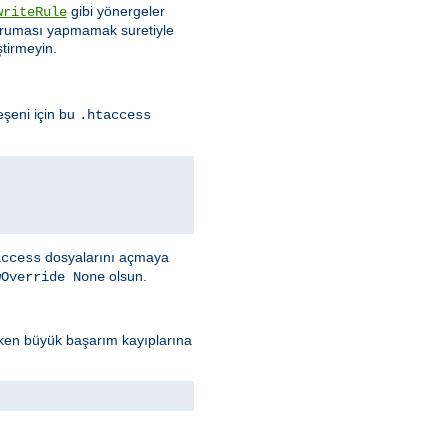
gibi yönergeler
writeRule
 koruması yapmamak suretiyle
ştirmeyin.
eşeni için bu
.htaccess
dosyalarını açmaya
access
olsun.
wOverride None
erken büyük başarım kayıplarına