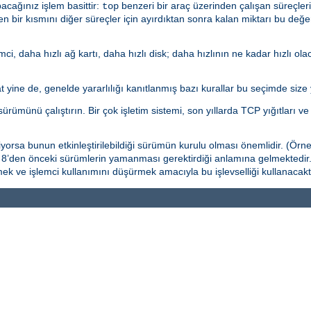
cağınız işlem basittir:
benzeri bir araç üzerinden çalışan süreçlerin
top
n bir kısmını diğer süreçler için ayırdıktan sonra kalan miktarı bu değ
mci, daha hızlı ağ kartı, daha hızlı disk; daha hızlının ne kadar hızlı ol
 yine de, genelde yararlılığı kanıtlanmış bazı kurallar bu seçimde size y
ürümünü çalıştırın. Bir çok işletim sistemi, son yıllarda TCP yığıtları ve e
iyorsa bunun etkinleştirilebildiği sürümün kurulu olması önemlidir. (Örne
is 8’den önceki sürümlerin yamanması gerektirdiği anlamına gelmektedir
mek ve işlemci kullanımını düşürmek amacıyla bu işlevselliği kullanacaktı