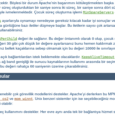
cektir. Böylesi bir durum Apache’nin başarımını kötüleştirmekten başka
ir süreç oluşturduktan bir saniye sonra iki süreç, bir saniye sonra dört 
yle ivmelenmektedir. Çocuk süreç oluşturma işlemi
MinSpareServers
ayarlarıyla oynamayı neredeyse gereksiz kılacak kadar iyi sonuçlar v
s
günlüğüne bazı iletiler düşmeye başlar. Bu iletilerin sayısı çok artars
ullanabilirsiniz.
değeri ile sağlanır. Bu değer öntanımlı olarak
olup, çocuk 
sPerChild
0
eğeri
gibi çok düşük bir değere ayarlarsanız bunu hemen kaldırmak z
30
anız bellek kaçaklarına sebep olmamak için bu değeri
ile sınırlayı
10000
n açık bağlantılardan istek beklemekte olacaklardır.
KeepAliveTimeout
a ağ band genişliği ile sunucu kaynaklarının kullanımı arasında bir se
bu değeri rahatça
saniyenin üzerine çıkarabilirsiniz.
60
nular
nebilir çok görevlilik modellerini destekler. Apache’yi derlerken bu MPM
ve
. Unix benzeri sistemler için ise seçebileceğiniz m
t_os2
mpm_winnt
olabilir:
eç kullanımını destekler. Her evre aynı anda tek bir bağlantıya hizmet 