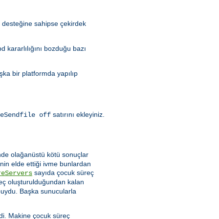
) desteğine sahipse çekirdek
pd kararlılığını bozduğu bazı
şka bir platformda yapılıp
satırını ekleyiniz.
eSendfile off
nde olağanüstü kötü sonuçlar
in elde ettiği ivme bunlardan
sayıda çocuk süreç
reServers
eç oluşturulduğundan kalan
 buydu. Başka sunucularla
mdi. Makine çocuk süreç