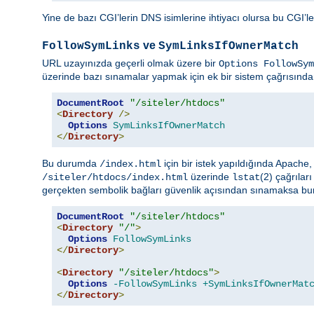
Yine de bazı CGI’lerin DNS isimlerine ihtiyacı olursa bu CGI’le
ve
FollowSymLinks
SymLinksIfOwnerMatch
URL uzayınızda geçerli olmak üzere bir
Options FollowSym
üzerinde bazı sınamalar yapmak için ek bir sistem çağrısından
DocumentRoot
"/siteler/htdocs"
<
Directory
/>
Options
SymLinksIfOwnerMatch
</
Directory
>
Bu durumda
için bir istek yapıldığında Apache
/index.html
üzerinde
(2) çağrılar
/siteler/htdocs/index.html
lstat
gerçekten sembolik bağları güvenlik açısından sınamaksa bunu
DocumentRoot
"/siteler/htdocs"
<
Directory
"/"
>
Options
FollowSymLinks
</
Directory
>
<
Directory
"/siteler/htdocs"
>
Options
-FollowSymLinks
+SymLinksIfOwnerMat
</
Directory
>