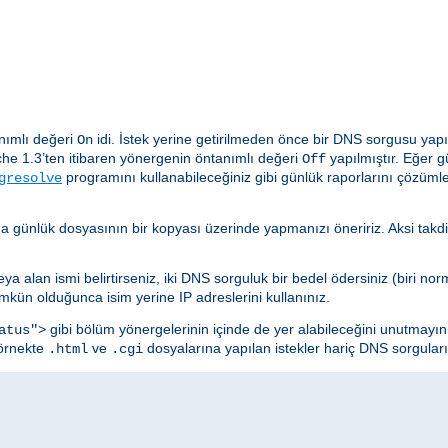
nımlı değeri
idi. İstek yerine getirilmeden önce bir DNS sorgusu yap
On
he 1.3’ten itibaren yönergenin öntanımlı değeri
yapılmıştır. Eğer 
Off
programını kullanabileceğiniz gibi günlük raporlarını çözüm
gresolve
da günlük dosyasının bir kopyası üzerinde yapmanızı öneririz. Aksi ta
 alan ismi belirtirseniz, iki DNS sorguluk bir bedel ödersiniz (biri norma
kün olduğunca isim yerine IP adreslerini kullanınız.
gibi bölüm yönergelerinin içinde de yer alabileceğini unutmayı
atus">
 örnekte
ve
dosyalarına yapılan istekler hariç DNS sorguları 
.html
.cgi