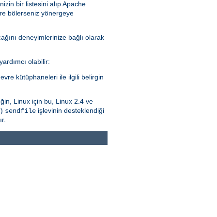
izin bir listesini alıp Apache
ere bölerseniz yönergeye
acağını deneyimlerinize bağlı olarak
ardımcı olabilir:
vre kütüphaneleri ile ilgili belirgin
ğin, Linux için bu, Linux 2.4 ve
.)
işlevinin desteklendiği
sendfile
r.