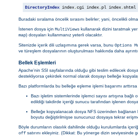
DirectoryIndex
 index
.
cgi index
.
pl index
.
shtml
Buradaki sıralama öncelik sırasını belirler; yani, öncelikli olm
İstenen dosya için
kullanarak dizini taratmak yeri
MultiViews
) dosyaları kullanmanız yeterli olacaktır.
map
Sitenizde içerik dili uzlaşımına gerek varsa, bunu
Options M
ve türeşlem dosyalarının oluşturulması hakkında daha ayrıntıl
Bellek Eşlemleri
Apache’nin SSI sayfalarında olduğu gibi teslim edilecek dosy
destekliyorsa çekirdek normal olarak dosyayı belleğe kopyala
Bazı platformlarda bu belleğe eşleme işlemi başarımı arttırsa 
Bazı işletim sistemlerinde işlemci sayısı artışına bağlı 
edildiği takdirde içeriği sunucu tarafından işlenen dosy
Belleğe kopyalanacak dosya NFS üzerinden bağlanan bi
boyutu değiştirilmişse sunucunuz dosyaya tekrar erişmey
Böyle durumların olasılık dahilinde olduğu kurulumlarda içer
satırını ekleyiniz. (Dikkat: Bu yönerge dizin seviyesinde g
off