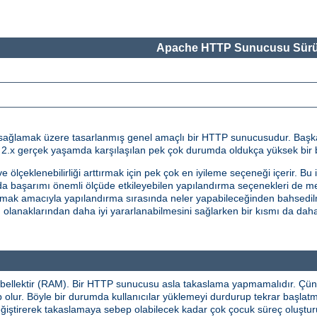
Apache HTTP Sunucusu Sürü
ge sağlamak üzere tasarlanmış genel amaçlı bir HTTP sunucusudur. Baş
.x gerçek yaşamda karşılaşılan pek çok durumda oldukça yüksek bir b
ve ölçeklenebilirliği arttırmak için pek çok en iyileme seçeneği içerir. Bu
ında başarımı önemli ölçüde etkileyebilen yapılandırma seçenekleri de m
rmak amacıyla yapılandırma sırasında neler yapabileceğinden bahsedilm
 olanaklarından daha iyi yararlanabilmesini sağlarken bir kısmı da daha 
ellektir (RAM). Bir HTTP sunucusu asla takaslama yapmamalıdır. Çünk
ur. Böyle bir durumda kullanıcılar yüklemeyi durdurup tekrar başlatma
ğiştirerek takaslamaya sebep olabilecek kadar çok çocuk süreç oluşturu