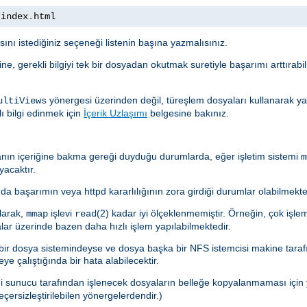
 index
.
html
asını istediğiniz seçeneği listenin başına yazmalısınız.
ne, gerekli bilgiyi tek bir dosyadan okutmak suretiyle başarımı arttırabi
yönergesi üzerinden değil, türeşlem dosyaları kullanarak yap
ultiViews
ı bilgi edinmek için
İçerik Uzlaşımı
belgesine bakınız.
anın içeriğine bakma gereği duyduğu durumlarda, eğer işletim sistemi
m
yacaktır.
da başarımın veya httpd kararlılığının zora girdiği durumlar olabilmekte
olarak,
işlevi
(2) kadar iyi ölçeklenmemiştir. Örneğin, çok işle
mmap
read
alar üzerinde bazen daha hızlı işlem yapılabilmektedir.
r dosya sistemindeyse ve dosya başka bir NFS istemcisi makine taraf
e çalıştığında bir hata alabilecektir.
iği sunucu tarafından işlenecek dosyaların belleğe kopyalanmaması içi
eçersizleştirilebilen yönergelerdendir.)