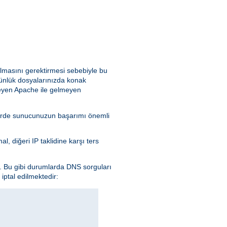
ılmasını gerektirmesi sebebiyle bu
günlük dosyalarınızda konak
leyen Apache ile gelmeyen
kdirde sunucunuzun başarımı önemli
l, diğeri IP taklidine karşı ters
n. Bu gibi durumlarda DNS sorguları
iptal edilmektedir: