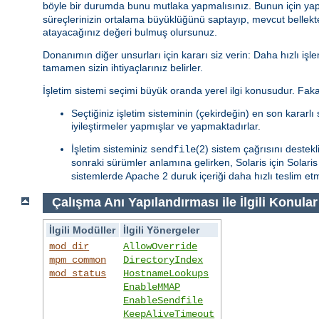
böyle bir durumda bunu mutlaka yapmalısınız. Bunun için yapa
süreçlerinizin ortalama büyüklüğünü saptayıp, mevcut bellekte
atayacağınız değeri bulmuş olursunuz.
Donanımın diğer unsurları için kararı siz verin: Daha hızlı işle
tamamen sizin ihtiyaçlarınız belirler.
İşletim sistemi seçimi büyük oranda yerel ilgi konusudur. Fakat
Seçtiğiniz işletim sisteminin (çekirdeğin) en son kararlı s
iyileştirmeler yapmışlar ve yapmaktadırlar.
İşletim sisteminiz
(2) sistem çağrısını destekl
sendfile
sonraki sürümler anlamına gelirken, Solaris için Solar
sistemlerde Apache 2 duruk içeriği daha hızlı teslim et
Çalışma Anı Yapılandırması ile İlgili Konular
İlgili Modüller
İlgili Yönergeler
mod_dir
AllowOverride
mpm_common
DirectoryIndex
mod_status
HostnameLookups
EnableMMAP
EnableSendfile
KeepAliveTimeout