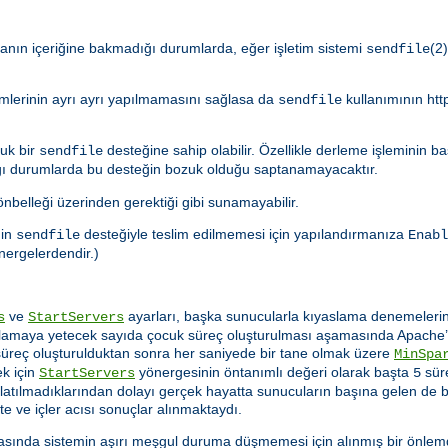
anın içeriğine bakmadığı durumlarda, eğer işletim sistemi
(2
sendfile
mlerinin ayrı ayrı yapılmamasını sağlasa da
kullanımının htt
sendfile
uk bir
desteğine sahip olabilir. Özellikle derleme işleminin ba
sendfile
ğı durumlarda bu desteğin bozuk olduğu saptanamayacaktır.
nbelleği üzerinden gerektiği gibi sunamayabilir.
ğin
desteğiyle teslim edilmemesi için yapılandırmanıza
sendfile
Enabl
önergelerdendir.)
ve
ayarları, başka sunucularla kıyaslama denemeleri
s
StartServers
ılamaya yetecek sayıda çocuk süreç oluşturulması aşamasında Apache’n
süreç oluşturulduktan sonra her saniyede bir tane olmak üzere
MinSpa
ek için
yönergesinin öntanımlı değeri olarak başta
sür
StartServers
5
aşlatılmadıklarından dolayı gerçek hayatta sunucuların başına gelen de
 ve içler acısı sonuçlar alınmaktaydı.
ırasında sistemin aşırı meşgul duruma düşmemesi için alınmış bir önle