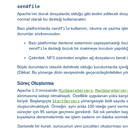
sendfile
Apache’nin duruk dosyalarda olduğu gibi teslim edilecek dosy
normal olarak bu desteği kullanacaktır.
Bazı platformlarda
kullanımı, okuma ve yazma işle
sendfile
durumlar sözkonusudur:
Bazı platformlar derleme sisteminin saptayamadığı boz
desteği bozuk bir makineye kurulum yapıldı
sendfile
Çekirdek, NFS üzerinden erişilen ağ dosyalarını kendi ö
Böyle durumların olasılık dahilinde olduğu kurulumlarda içeri
(Dikkat: Bu yönerge dizin seviyesinde geçersizleştirilebilen y
Süreç Oluşturma
Apache 1.3 öncesinde
,
MinSpareServers
MaxSpareServer
alınmasına sebep olmaktaydı. Özellikle uygulanan yükü karş
biriydi. Başlangıçta
yönergesiyle belli sayıda 
StartServers
oluşturulmaktaydı. Örneğin, aynı anda 100 isteğe yanıt verm
süreçler için 95 saniye geçmesi gerekirdi. Sık sık yeniden b
kıyaslama denemelerinde ise işlem sadece on dakika sürmekte
Saniyede bir kuralı, sunucunun yeni çocukları oluşturması s