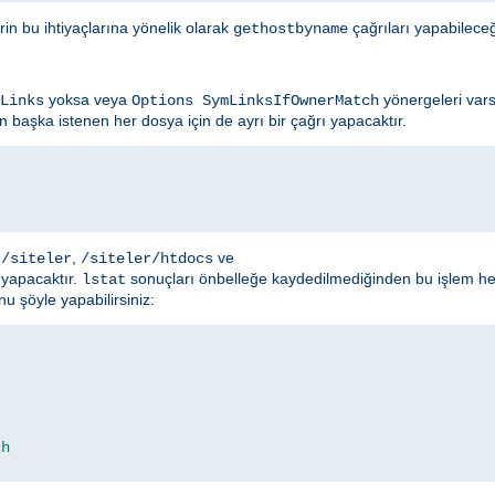
rin bu ihtiyaçlarına yönelik olarak
çağrıları yapabileceğ
gethostbyname
yoksa veya
yönergeleri var
Links
Options SymLinksIfOwnerMatch
 başka istenen her dosya için de ayrı bir çağrı yapacaktır.
,
,
ve
/siteler
/siteler/htdocs
ı yapacaktır.
sonuçları önbelleğe kaydedilmediğinden bu işlem her
lstat
 şöyle yapabilirsiniz:
ch