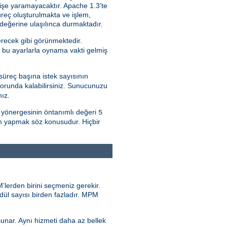
 işe yaramayacaktır. Apache 1.3’te
süreç oluşturulmakta ve işlem,
değerine ulaşılınca durmaktadır.
erecek gibi görünmektedir.
a bu ayarlarla oynama vakti gelmiş
süreç başına istek sayısının
orunda kalabilirsiniz. Sunucunuzu
nız.
yönergesinin öntanımlı değeri
5
çim yapmak söz konusudur. Hiçbir
’lerden birini seçmeniz gerekir.
odül sayısı birden fazladır. MPM
sunar. Aynı hizmeti daha az bellek