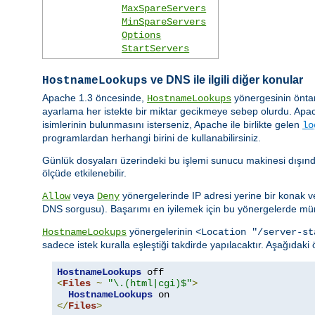
MaxSpareServers
MinSpareServers
Options
StartServers
ve DNS ile ilgili diğer konular
HostnameLookups
Apache 1.3 öncesinde,
yönergesinin önta
HostnameLookups
ayarlama her istekte bir miktar gecikmeye sebep olurdu. Apac
isimlerinin bulunmasını isterseniz, Apache ile birlikte gelen
lo
programlardan herhangi birini de kullanabilirsiniz.
Günlük dosyaları üzerindeki bu işlemi sunucu makinesi dışın
ölçüde etkilenebilir.
veya
yönergelerinde IP adresi yerine bir konak veya
Allow
Deny
DNS sorgusu). Başarımı en iyilemek için bu yönergelerde müm
yönergelerinin
HostnameLookups
<Location "/server-st
sadece istek kuralla eşleştiği takdirde yapılacaktır. Aşağıdaki
HostnameLookups
<
Files
~
"\.(html|cgi)$"
>
HostnameLookups
</
Files
>