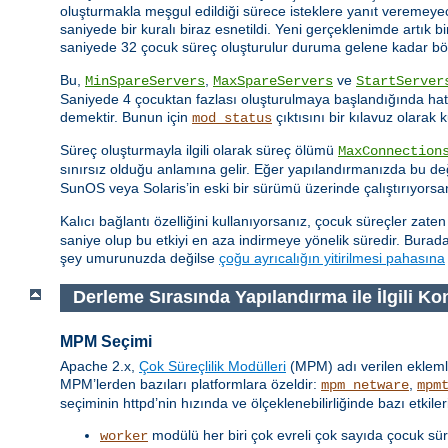
oluşturmakla meşgul edildiği sürece isteklere yanıt veremeye
saniyede bir kuralı biraz esnetildi. Yeni gerçeklenimde artık b
saniyede 32 çocuk süreç oluşturulur duruma gelene kadar bö
Bu,
,
ve
MinSpareServers
MaxSpareServers
StartServer
Saniyede 4 çocuktan fazlası oluşturulmaya başlandığında hata 
demektir. Bunun için
çıktısını bir kılavuz olarak k
mod_status
Süreç oluşturmayla ilgili olarak süreç ölümü
MaxConnection
sınırsız olduğu anlamına gelir. Eğer yapılandırmanızda bu d
SunOS veya Solaris’in eski bir sürümü üzerinde çalıştırıyors
Kalıcı bağlantı özelliğini kullanıyorsanız, çocuk süreçler zate
saniye olup bu etkiyi en aza indirmeye yönelik süredir. Burad
şey umurunuzda değilse
çoğu ayrıcalığın yitirilmesi pahasına
Derleme Sırasında Yapılandırma ile İlgili Ko
MPM Seçimi
Apache 2.x,
Çok Süreçlilik Modülleri
(MPM) adı verilen eklemle
MPM’lerden bazıları platformlara özeldir:
,
mpm_netware
mpm
seçiminin httpd’nin hızında ve ölçeklenebilirliğinde bazı etkileri 
modülü her biri çok evreli çok sayıda çocuk sür
worker