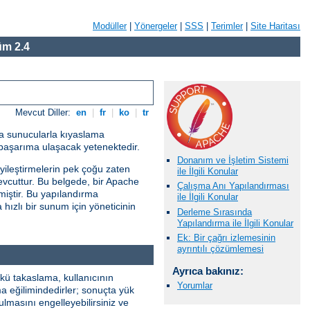
Modüller
|
Yönergeler
|
SSS
|
Terimler
|
Site Haritası
m 2.4
Mevcut Diller:
en
|
fr
|
ko
|
tr
ka sunucularla kıyaslama
aşarıma ulaşacak yetenektedir.
Donanım ve İşletim Sistemi
 iyileştirmelerin pek çoğu zaten
ile İlgili Konular
evcuttur. Bu belgede, bir Apache
Çalışma Anı Yapılandırması
iştir. Bu yapılandırma
ile İlgili Konular
hızlı bir sunum için yöneticinin
Derleme Sırasında
Yapılandırma ile İlgili Konular
Ek: Bir çağrı izlemesinin
ayrıntılı çözümlemesi
Ayrıca bakınız:
ü takaslama, kullanıcının
Yorumlar
 eğilimindedirler; sonuçta yük
lmasını engelleyebilirsiniz ve