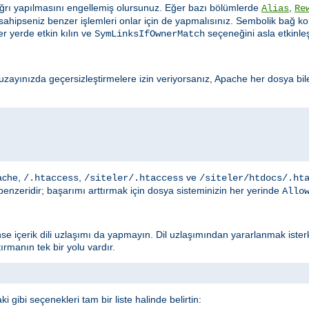
çağrı yapılmasını engellemiş olursunuz. Eğer bazı bölümlerde
,
Alias
Re
a sahipseniz benzer işlemleri onlar için de yapmalısınız. Sembolik bağ
r yerde etkin kılın ve
seçeneğini asla etkinle
SymLinksIfOwnerMatch
uzayınızda geçersizleştirmelere izin veriyorsanız, Apache her dosya bil
pache,
,
ve
/.htaccess
/siteler/.htaccess
/siteler/htdocs/.ht
nzeridir; başarımı arttırmak için dosya sisteminizin her yerinde
Allo
nse içerik dili uzlaşımı da yapmayın. Dil uzlaşımından yararlanmak ist
rmanın tek bir yolu vardır.
 gibi seçenekleri tam bir liste halinde belirtin: