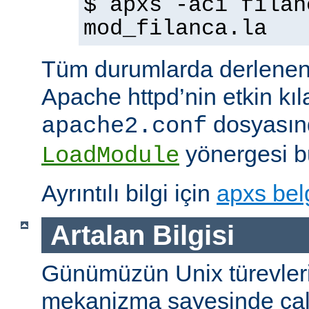
$ apxs -aci filan
mod_filanca.la
Tüm durumlarda derlenen
Apache httpd’nin etkin kıl
dosyasınd
apache2.conf
yönergesi bu
LoadModule
Ayrıntılı bilgi için
apxs bel
Artalan Bilgisi
Günümüzün Unix türevleri
mekanizma sayesinde çalışt