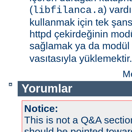
(
) vard
libfilanca.a
kullanmak için tek şan
httpd çekirdeğinin modü
sağlamak ya da modü
vasıtasıyla yüklemektir.
Me
Yorumlar
Notice:
This is not a Q&A sect
should be pointed towar