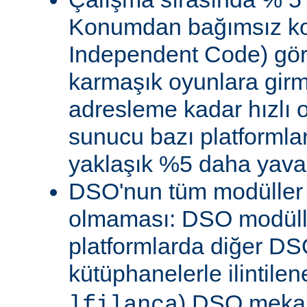
Konumdan bağımsız kod
Independent Code) göre
karmaşık oyunlara gir
adresleme kadar hızlı
sunucu bazı platformla
yaklaşık %5 daha yavaş 
DSO'nun tüm modüller 
olmaması: DSO modülle
platformlarda diğer DS
kütüphanelerle ilintile
) DSO meka
lfilanca