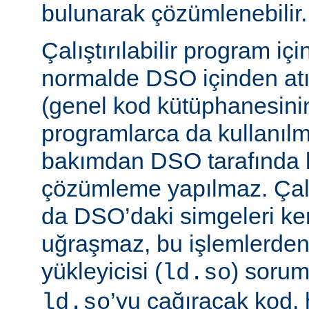
bulunarak çözümlenebilir.
Çalıştırılabilir program iç
normalde DSO içinden atı
(genel kod kütüphanesini
programlarca da kullanılm
bakımdan DSO tarafında b
çözümleme yapılmaz. Çalış
da DSO’daki simgeleri k
uğraşmaz, bu işlemlerde
yükleyicisi (
) sorum
ld.so
’yu çağıracak kod, he
ld.so