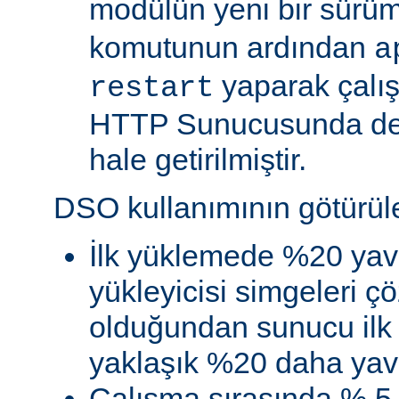
modülün yeni bir sürü
komutunun ardından
a
yaparak çalı
restart
HTTP Sunucusunda de
hale getirilmiştir.
DSO kullanımının götürüler
İlk yüklemede %20 yav
yükleyicisi simgeleri
olduğundan sunucu ilk 
yaklaşık %20 daha yava
Çalışma sırasında % 5