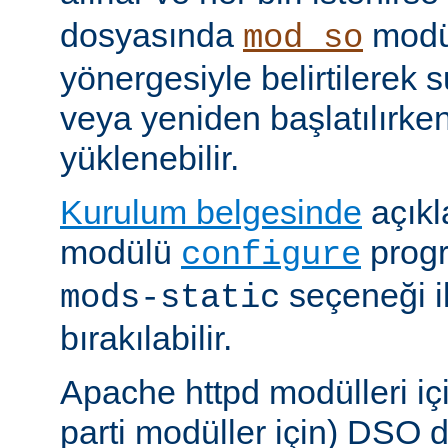
dosyasında
modü
mod_so
yönergesiyle belirtilerek 
veya yeniden başlatılırk
yüklenebilir.
Kurulum belgesinde
açıkl
modülü
prog
configure
seçeneği i
mods-static
bırakılabilir.
Apache httpd modülleri içi
parti modüller için) DSO d