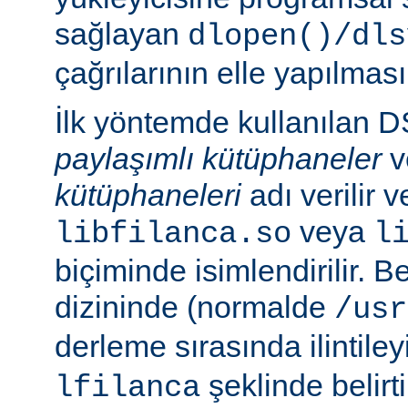
sağlayan
dlopen()/dls
çağrılarının elle yapılması
İlk yöntemde kullanılan 
paylaşımlı kütüphaneler
v
kütüphaneleri
adı verilir 
veya
libfilanca.so
l
biçiminde isimlendirilir. Be
dizininde (normalde
/usr
derleme sırasında ilintil
şeklinde belirtil
lfilanca