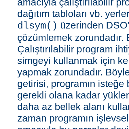
amacıyla çalıştırılabilir 
dağıtım tabloları vb. yerl
üzerinden DSO’d
dlsym()
çözümlemek zorundadır. B
Çalıştırılabilir program i
simgeyi kullanmak için k
yapmak zorundadır. Böyl
getirisi, programın isteğe 
gerekli olana kadar yükl
daha az bellek alanı kullan
zaman programın işlevsell