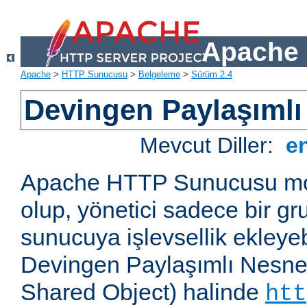
Apache 
Apache
>
HTTP Sunucusu
>
Belgeleme
>
Sürüm 2.4
Devingen Paylaşımlı
Mevcut Diller:
e
Apache HTTP Sunucusu mod
olup, yönetici sadece bir g
sunucuya işlevsellik ekleyebi
Devingen Paylaşımlı Nesne
Shared Object) halinde
htt