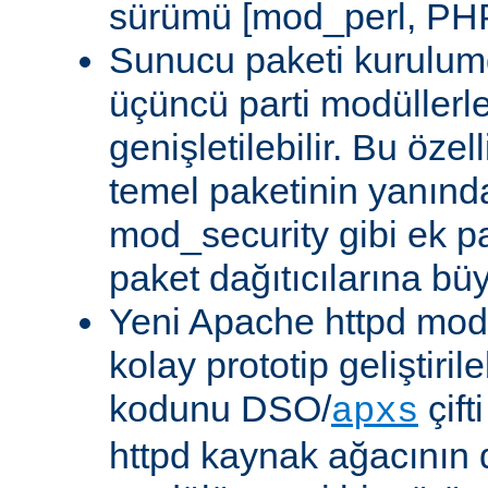
sürümü [mod_perl, PHP
Sunucu paketi kurulum
üçüncü parti modüllerl
genişletilebilir. Bu özel
temel paketinin yanın
mod_security gibi ek pa
paket dağıtıcılarına bü
Yeni Apache httpd modü
kolay prototip geliştiri
kodunu DSO/
çift
apxs
httpd kaynak ağacının 