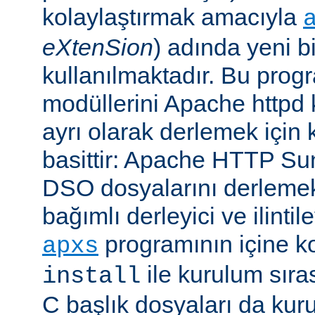
kolaylaştırmak amacıyla
eXtenSion
) adında yeni b
kullanılmaktadır. Bu pro
modüllerini Apache httpd
ayrı olarak derlemek için ku
basittir: Apache HTTP Su
DSO dosyalarını derlemek
bağımlı derleyici ve ilintil
programının içine k
apxs
ile kurulum sır
install
C başlık dosyaları da kur