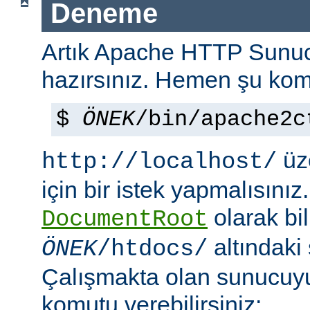
Deneme
Artık Apache HTTP Sun
hazırsınız. Hemen şu kom
$
ÖNEK
/bin/apache2c
üze
http://localhost/
için bir istek yapmalısınız
olarak bi
DocumentRoot
altındaki
ÖNEK
/htdocs/
Çalışmakta olan sunucu
komutu verebilirsiniz: