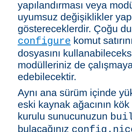
yapılandırması veya modü
uyumsuz değişiklikler y
göstereceklerdir. Çoğu d
komut satırın
configure
dosyasını kullanabileceks
modülleriniz de çalışma
edebilecektir.
Aynı ana sürüm içinde yü
eski kaynak ağacının kök 
kurulu sunucunuzun
bui
bulacağınız
config.nic