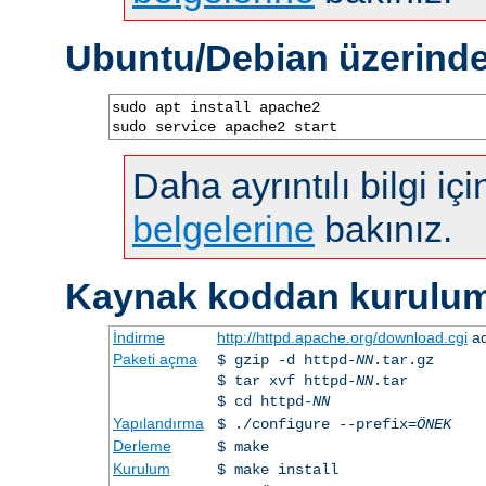
Ubuntu/Debian üzerind
sudo apt install apache2

sudo service apache2 start
Daha ayrıntılı bilgi iç
belgelerine
bakınız.
Kaynak koddan kurulu
İndirme
http://httpd.apache.org/download.cgi
ad
Paketi açma
$ gzip -d httpd-
NN
.tar.gz
$ tar xvf httpd-
NN
.tar
$ cd httpd-
NN
Yapılandırma
$ ./configure --prefix=
ÖNEK
Derleme
$ make
Kurulum
$ make install