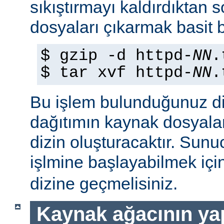
sıkıştırmayı kaldırdıktan 
dosyaları çıkarmak basit b
$ gzip -d httpd-
NN
.
$ tar xvf httpd-
NN
.
Bu işlem bulunduğunuz di
dağıtımın kaynak dosyaları
dizin oluşturacaktır. Sun
işlmine başlayabilmek iç
dizine geçmelisiniz.
Kaynak ağacının yap