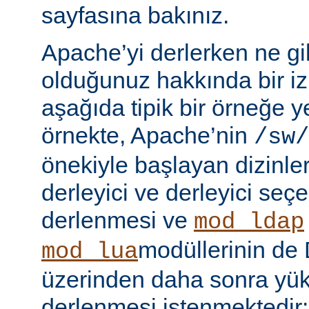
sayfasına bakınız.
Apache’yi derlerken ne gib
olduğunuz hakkında bir iz
aşağıda tipik bir örneğe ye
örnekte, Apache’nin
/sw/
önekiyle başlayan dizinler
derleyici ve derleyici seç
derlenmesi ve
mod_ldap
modüllerinin d
mod_lua
üzerinden daha sonra yü
derlenmesi istenmektedir: