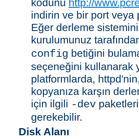
kodunu
http://www.pcr
indirin ve bir port veya
Eğer derleme sistemi
kurulumunuz tarafında
betiğini bula
config
seçeneğini kullanarak ye
platformlarda, httpd'ni
kopyanıza karşın derl
için ilgili
paketler
-dev
gerekebilir.
Disk Alanı