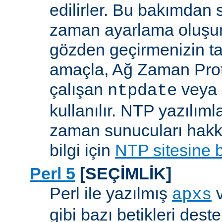
edilirler. Bu bakımdan 
zaman ayarlama oluşum
gözden geçirmenizin ta
amaçla, Ağ Zaman Pro
çalışan
veya
ntpdate
kullanılır. NTP yazılıml
zaman sunucuları hakkı
bilgi için
NTP sitesine 
Perl 5
[SEÇİMLİK]
Perl ile yazılmış
apxs
gibi bazı betikleri dest