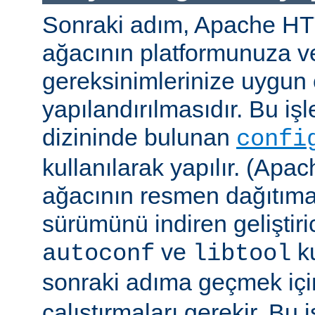
Sonraki adım, Apache H
ağacının platformunuza ve
gereksinimlerinize uygun 
yapılandırılmasıdır. Bu iş
dizininde bulunan
confi
kullanılarak yapılır. (A
ağacının resmen dağıtıma
sürümünü indiren geliştiri
ve
ku
autoconf
libtool
sonraki adıma geçmek iç
çalıştırmaları gerekir. Bu 