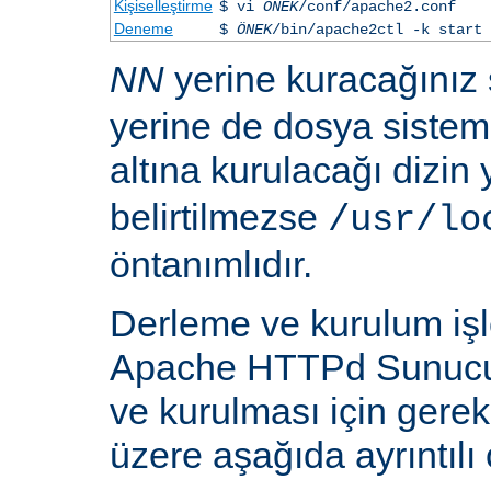
Kişiselleştirme
$ vi
ÖNEK
/conf/apache2.conf
Deneme
$
ÖNEK
/bin/apache2ctl -k start
NN
yerine kuracağınız
yerine de dosya siste
altına kurulacağı dizin
belirtilmezse
/usr/lo
öntanımlıdır.
Derleme ve kurulum iş
Apache HTTPd Sunucu
ve kurulması için gere
üzere aşağıda ayrıntılı 