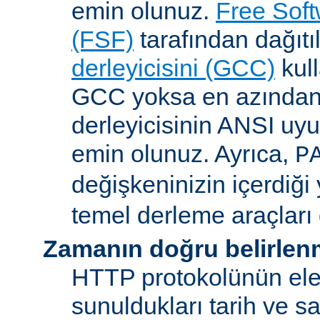
emin olunuz.
Free Sof
(FSF)
tarafından dağıt
derleyicisini (GCC)
kull
GCC yoksa en azından 
derleyicisinin ANSI u
emin olunuz. Ayrıca,
P
değişkeninizin içerdiği
temel derleme araçları 
Zamanın doğru belirlen
HTTP protokolünün ele
sunuldukları tarih ve s