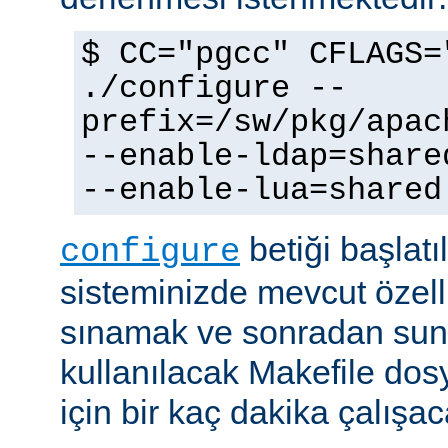
$ CC="pgcc" CFLAGS=
./configure --
prefix=/sw/pkg/apac
--enable-ldap=share
--enable-lua=shared
betiği başlatı
configure
sisteminizde mevcut özellik
sınamak ve sonradan sun
kullanılacak Makefile dos
için bir kaç dakika çalışaca