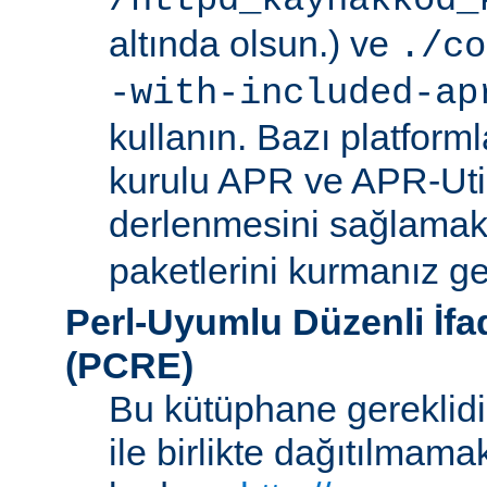
/httpd_kaynakkod_
altında olsun.) ve
./co
-with-included-ap
kullanın. Bazı platforml
kurulu APR ve APR-Uti
derlenmesini sağlamak i
paketlerini kurmanız ger
Perl-Uyumlu Düzenli İf
(PCRE)
Bu kütüphane gereklidir
ile birlikte dağıtılmam