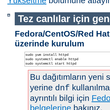
Yükseltme
bölümüne atlayın
Tez canlılar için gen
Fedora/CentOS/Red Hat 
üzerinde kurulum
sudo yum install httpd

sudo systemctl enable httpd

sudo systemctl start httpd
Bu dağıtımların yeni
yerine
kullanılma
dnf
ayrıntılı bilgi için
Fedo
belgelerine
bakınız.