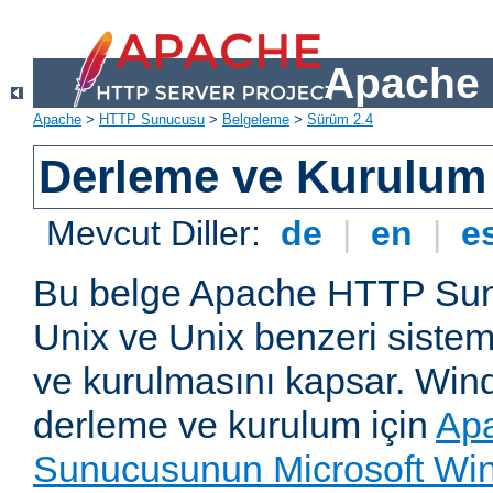
Apache 
Apache
>
HTTP Sunucusu
>
Belgeleme
>
Sürüm 2.4
Derleme ve Kurulum
Mevcut Diller:
de
|
en
|
e
Bu belge Apache HTTP Su
Unix ve Unix benzeri siste
ve kurulmasını kapsar. Win
derleme ve kurulum için
Ap
Sunucusunun Microsoft Win