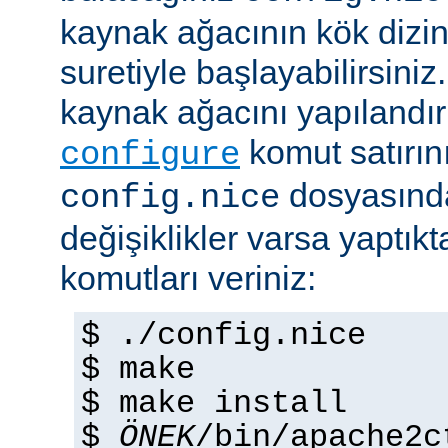
kaynak ağacının kök dizi
suretiyle başlayabilirsini
kaynak ağacını yapılandır
komut satırını 
configure
dosyasında
config.nice
değişiklikler varsa yaptık
komutları veriniz:
$ ./config.nice
$ make
$ make install
$
ÖNEK
/bin/apache2c