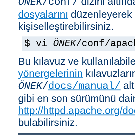
dizini altın
ÖNEK
/conf/
dosyalarını
düzenleyerek
kişiselleştirebilirsiniz.
$ vi
ÖNEK
/conf/apac
Bu kılavuz ve kullanılabi
yönergelerinin
kılavuzları
alt
ÖNEK
/
docs/manual/
gibi en son sürümünü da
http://httpd.apache.org/do
bulabilirsiniz.