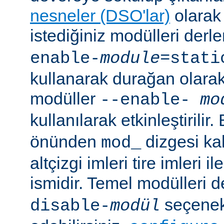
nesneler (DSO'lar)
olarak 
istediğiniz modülleri der
enable-
module
=stati
kullanarak durağan olarak 
modüller
--enable-
mo
kullanılarak etkinleştirilir
önünden
dizgesi kal
mod_
altçizgi imleri tire imleri i
ismidir. Temel modülleri 
seçenekl
disable-
modül