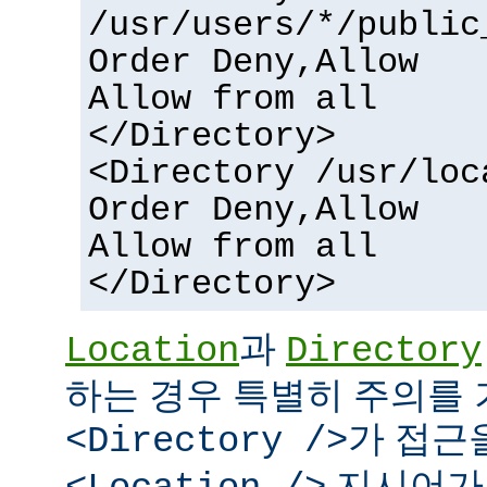
/usr/users/*/public
Order Deny,Allow
Allow from all
</Directory>
<Directory /usr/loc
Order Deny,Allow
Allow from all
</Directory>
과
Location
Directory
하는 경우 특별히 주의를 
가 접근
<Directory />
지시어가 