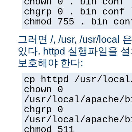
chown 0 . bin conf 
chgrp 0 . bin conf 
chmod 755 . bin con
그러면 /, /usr, /usr/loc
있다. httpd 실행파일을
보호해야 한다:
cp httpd /usr/local
chown 0
/usr/local/apache/b
chgrp 0
/usr/local/apache/b
chmod 511