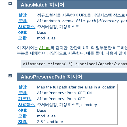
AliasMatch
지시어
설명:
정규표현식을 사용하여 URL을 파일시스템 장소로
문법:
AliasMatch
regex
file-path
|
directory-pa
사용장소:
주서버설정, 가상호스트
상태:
Base
모듈:
mod_alias
이 지시어는
와 같지만, 간단히 URL의 앞부분만 비교하
Alias
부분을 대체하여 파일명으로 사용한다. 예를 들어, 다음과 같
AliasMatch ^/icons(.*) /usr/local/apache/icon
AliasPreservePath
지시어
설명:
Map the full path after the alias in a location.
문법:
AliasPreservePath OFF|ON
기본값:
AliasPreservePath OFF
사용장소:
주서버설정, 가상호스트, directory
상태:
Base
모듈:
mod_alias
지원:
2.5.1 and later