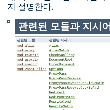
지 설명한다.
관련된 모듈과 지시
관련된 모듈
관련된 지시어
mod_alias
Alias
mod_proxy
AliasMatch
mod_rewrite
CheckSpelling
mod_userdir
DocumentRoot
mod_speling
ErrorDocument
mod_vhost_alias
Options
ProxyPass
ProxyPassReverse
ProxyPassReverseCookieDomain
ProxyPassReverseCookiePath
Redirect
RedirectMatch
RewriteCond
RewriteMatch