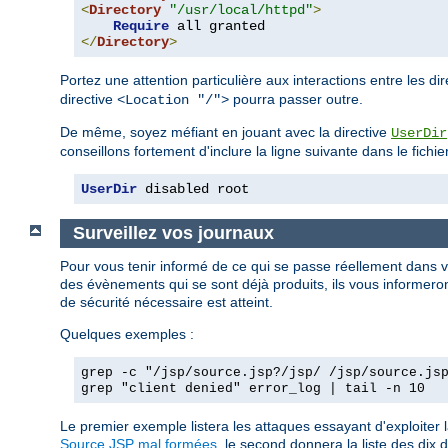
<
Directory
"/usr/local/httpd"
>
Require
</
Directory
>
Portez une attention particulière aux interactions entre les di
directive
pourra passer outre.
<Location "/">
De même, soyez méfiant en jouant avec la directive
UserDir
conseillons fortement d'inclure la ligne suivante dans le fichie
UserDir
 disabled root
Surveillez vos journaux
Pour vous tenir informé de ce qui se passe réellement dans 
des évènements qui se sont déjà produits, ils vous informeront
de sécurité nécessaire est atteint.
Quelques exemples :
grep -c "/jsp/source.jsp?/jsp/ /jsp/source.js
grep "client denied" error_log | tail -n 10
Le premier exemple listera les attaques essayant d'exploiter 
Source.JSP mal formées
, le second donnera la liste des dix d