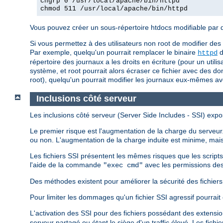
chgrp 0 /usr/local/apache/bin/httpd
chmod 511 /usr/local/apache/bin/httpd
Vous pouvez créer un sous-répertoire htdocs modifiable par d'a
Si vous permettez à des utilisateurs non root de modifier des
Par exemple, quelqu'un pourrait remplacer le binaire
d
httpd
répertoire des journaux a les droits en écriture (pour un utili
système, et root pourrait alors écraser ce fichier avec des do
root), quelqu'un pourrait modifier les journaux eux-mêmes a
Inclusions côté serveur
Les inclusions côté serveur (Server Side Includes - SSI) expo
Le premier risque est l'augmentation de la charge du serveur. 
ou non. L'augmentation de la charge induite est minime, mais 
Les fichiers SSI présentent les mêmes risques que les script
l'aide de la commande
avec les permissions des
"exec cmd"
Des méthodes existent pour améliorer la sécurité des fichiers S
Pour limiter les dommages qu'un fichier SSI agressif pourrait 
L'activation des SSI pour des fichiers possédant des extensi
serveur partagé ou étant le siège d'un traffic élevé. Les fich