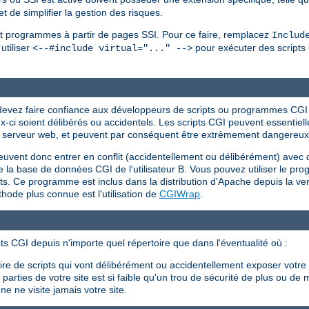
 de simplifier la gestion des risques.
s et programmes à partir de pages SSI. Pour ce faire, remplacez
Includ
utiliser
pour exécuter des scripts 
<--#include virtual="..." -->
s devez faire confiance aux développeurs de scripts ou programmes CG
eux-ci soient délibérés ou accidentels. Les scripts CGI peuvent essent
r du serveur web, et peuvent par conséquent être extrèmement dangereux s
peuvent donc entrer en conflit (accidentellement ou délibérément) avec 
 efface la base de données CGI de l'utilisateur B. Vous pouvez utiliser le 
ents. Ce programme est inclus dans la distribution d'Apache depuis la ver
ode plus connue est l'utilisation de
CGIWrap
.
ts CGI depuis n'importe quel répertoire que dans l'éventualité où :
crire de scripts qui vont délibérément ou accidentellement exposer votr
arties de votre site est si faible qu'un trou de sécurité de plus ou de 
e ne visite jamais votre site.