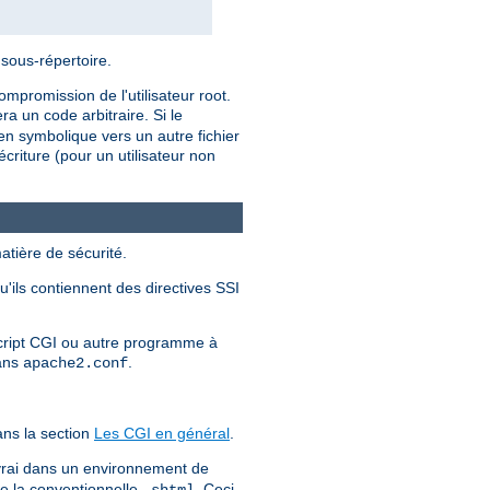
 sous-répertoire.
mpromission de l'utilisateur root.
a un code arbitraire. Si le
ien symbolique vers un autre fichier
criture (pour un utilisateur non
atière de sécurité.
u'ils contiennent des directives SSI
 script CGI ou autre programme à
dans
.
apache2.conf
ns la section
Les CGI en général
.
 vrai dans un environnement de
ue la conventionnelle
. Ceci
.shtml