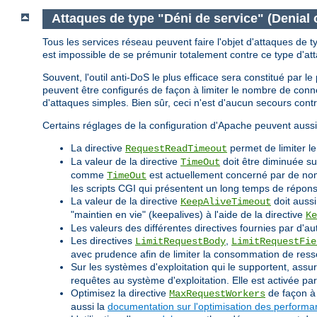
Attaques de type "Déni de service" (Denial 
Tous les services réseau peuvent faire l'objet d'attaques de t
est impossible de se prémunir totalement contre ce type d'at
Souvent, l'outil anti-DoS le plus efficace sera constitué par 
peuvent être configurés de façon à limiter le nombre de co
d'attaques simples. Bien sûr, ceci n'est d'aucun secours cont
Certains réglages de la configuration d'Apache peuvent aussi
La directive
permet de limiter l
RequestReadTimeout
La valeur de la directive
doit être diminuée su
TimeOut
comme
est actuellement concerné par de nomb
TimeOut
les scripts CGI qui présentent un long temps de répon
La valeur de la directive
doit aussi
KeepAliveTimeout
"maintien en vie" (keepalives) à l'aide de la directive
Ke
Les valeurs des différentes directives fournies par d'au
Les directives
,
LimitRequestBody
LimitRequestFie
avec prudence afin de limiter la consommation de ress
Sur les systèmes d'exploitation qui le supportent, assu
requêtes au système d'exploitation. Elle est activée p
Optimisez la directive
de façon à 
MaxRequestWorkers
aussi la
documentation sur l'optimisation des perform