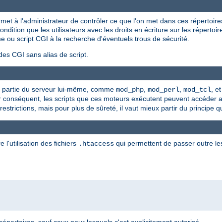
et à l'administrateur de contrôler ce que l'on met dans ces répertoir
dition que les utilisateurs avec les droits en écriture sur les répertoi
e ou script CGI à la recherche d'éventuels trous de sécurité.
des CGI sans alias de script.
que partie du serveur lui-même, comme
,
,
, e
mod_php
mod_perl
mod_tcl
ar conséquent, les scripts que ces moteurs exécutent peuvent accéder
strictions, mais pour plus de sûreté, il vaut mieux partir du principe q
 l'utilisation des fichiers
qui permettent de passer outre les
.htaccess
répertoires, sauf ceux pour lesquels c'est explicitement autorisé.