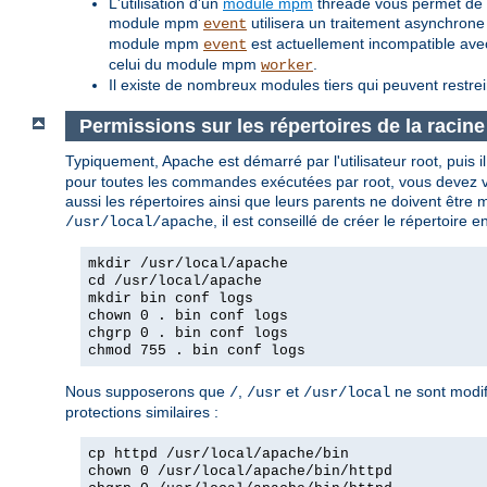
L'utilisation d'un
module mpm
threadé vous permet de tr
module mpm
utilisera un traitement asynchrone
event
module mpm
est actuellement incompatible av
event
celui du module mpm
.
worker
Il existe de nombreux modules tiers qui peuvent restre
Permissions sur les répertoires de la racin
Typiquement, Apache est démarré par l'utilisateur root, puis il d
pour toutes les commandes exécutées par root, vous devez vou
aussi les répertoires ainsi que leurs parents ne doivent être 
, il est conseillé de créer le répertoire
/usr/local/apache
mkdir /usr/local/apache
cd /usr/local/apache
mkdir bin conf logs
chown 0 . bin conf logs
chgrp 0 . bin conf logs
chmod 755 . bin conf logs
Nous supposerons que
,
et
ne sont modif
/
/usr
/usr/local
protections similaires :
cp httpd /usr/local/apache/bin
chown 0 /usr/local/apache/bin/httpd