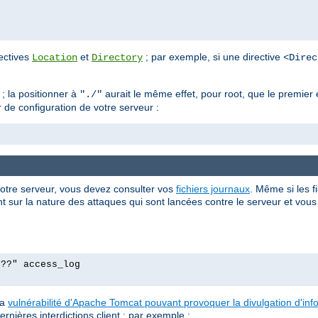
rectives
et
; par exemple, si une directive
Location
Directory
<Direc
; la positionner à
aurait le même effet, pour root, que le premie
"./"
r de configuration de votre serveur :
votre serveur, vous devez consulter vos
fichiers journaux
. Même si les f
 sur la nature des attaques qui sont lancées contre le serveur et vous p
p??" access_log
la
vulnérabilité d'Apache Tomcat pouvant provoquer la divulgation d'in
ernières interdictions client ; par exemple :