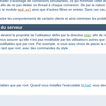
aiter d'avantage de connexions simultanées, ce qui minimise l'effet de
 afin de ne pas dédier un thread à chaque connexion. De par la nature
ec le module
ainsi que d'autres filtres en entrée. Dans ces c
mod_ssl
indre les comportements de certains clients et ainsi minimiser les pro
e du serveur
evient la propriété de l'utilisateur défini par la directive
afin de 
User
s assurer qu'elle n'est pas modifiable par les utilisateurs autres que
modifiables que par root. Par exemple, si vous avez choisi de placer la
 en tant que root, avec des commandes du style :
iables que par root. Quand vous installez l'exécutable
, vous de
httpd