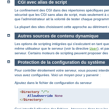
CGI avec alias de script
Le confinement des CGI dans des répertoires spécifiques perm
sécurisé que les CGI sans alias de script, mais seulement à con
que l'administrateur ait la volonté de tester chaque programm
La plupart des sites choisissent cette approche au détriment 
Autres sources de contenu dynamique
Les options de scripting intégrées qui s'exécutent en tant 
même utilisateur que le serveur (voir la directive
), et p
User
serveur. Certains moteurs de scripting peuvent proposer des re
Protection de la configuration du système
Pour contrôler étroitement votre serveur, vous pouvez interdire
vous avez configurées. Voici un moyen pour y parvenir :
Ajoutez dans le fichier de configuration du serveur
<
Directory
"/"
>
AllowOverride
None
</
Directory
>
Ceci interdit l'utilisation des fichiers
dans tous les 