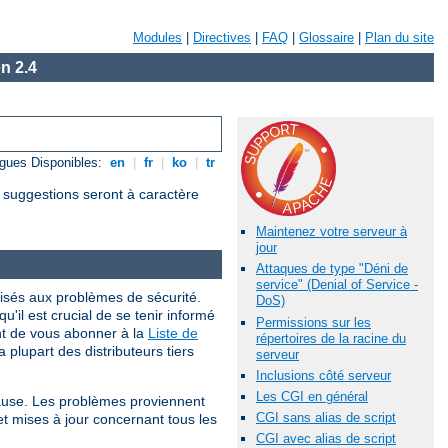
Modules
|
Directives
|
FAQ
|
Glossaire
|
Plan du site
n 2.4
gues Disponibles:
en
|
fr
|
ko
|
tr
s suggestions seront à caractère
Maintenez votre serveur à
jour
Attaques de type "Déni de
service" (Denial of Service -
isés aux problèmes de sécurité.
DoS)
qu'il est crucial de se tenir informé
Permissions sur les
nt de vous abonner à la
Liste de
répertoires de la racine du
 plupart des distributeurs tiers
serveur
Inclusions côté serveur
Les CGI en général
cause. Les problèmes proviennent
CGI sans alias de script
et mises à jour concernant tous les
CGI avec alias de script