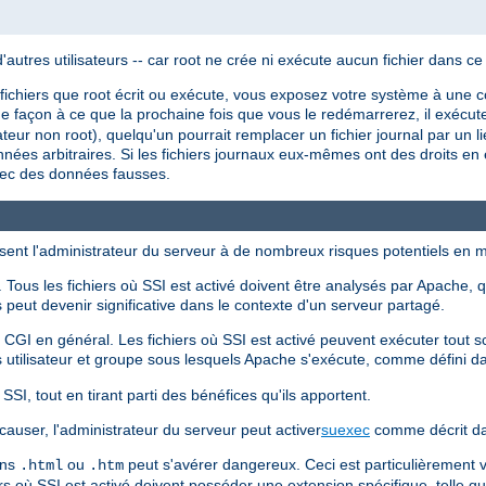
utres utilisateurs -- car root ne crée ni exécute aucun fichier dans ce
 fichiers que root écrit ou exécute, vous exposez votre système à une co
e façon à ce que la prochaine fois que vous le redémarrerez, il exécuter
sateur non root), quelqu'un pourrait remplacer un fichier journal par un l
nnées arbitraires. Si les fichiers journaux eux-mêmes ont des droits en é
vec des données fausses.
sent l'administrateur du serveur à de nombreux risques potentiels en m
Tous les fichiers où SSI est activé doivent être analysés par Apache, q
peut devenir significative dans le contexte d'un serveur partagé.
s CGI en général. Les fichiers où SSI est activé peuvent exécuter tout
 utilisateur et groupe sous lesquels Apache s'exécute, comme défini 
SI, tout en tirant parti des bénéfices qu'ils apportent.
causer, l'administrateur du serveur peut activer
suexec
comme décrit da
ons
ou
peut s'avérer dangereux. Ceci est particulièrement
.html
.htm
iers où SSI est activé doivent posséder une extension spécifique, telle q