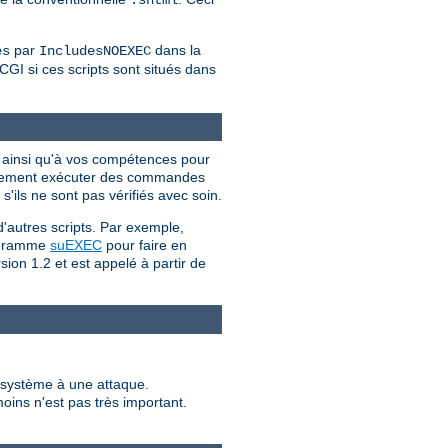
par
dans la
es
IncludesNOEXEC
CGI si ces scripts sont situés dans
I ainsi qu'à vos compétences pour
iellement exécuter des commandes
'ils ne sont pas vérifiés avec soin.
d'autres scripts. Par exemple,
programme
suEXEC
pour faire en
sion 1.2 et est appelé à partir de
e système à une attaque.
moins n'est pas très important.