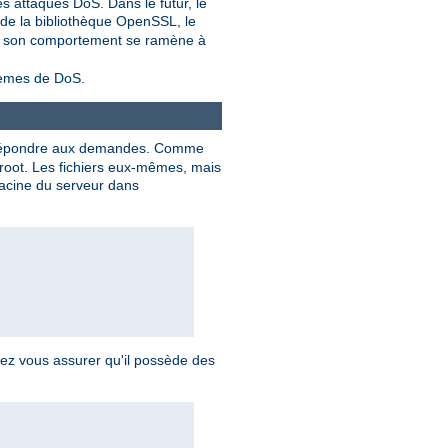
s attaques DoS. Dans le futur, le
 de la bibliothèque OpenSSL, le
as, son comportement se ramène à
blèmes de DoS.
répondre aux demandes. Comme
 root. Les fichiers eux-mêmes, mais
 racine du serveur dans
vez vous assurer qu'il possède des