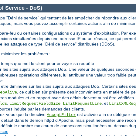
of Service - DoS)
ype "Déni de service" qui tentent de les empêcher de répondre aux clien
taques, mais vous pouvez accomplir certaines actions afin de minimiser
le pare-feu ou certaines configurations du système d'exploitation. Par ex
nnexions simultanées depuis une adresse IP ou un réseau, ce qui perm
re les attaques de type "Déni de service" distribuées (DDoS).
 minimiser les problèmes :
e temps que met le client pour envoyer sa requête.
r les sites sujets aux attaques DoS. Une valeur de quelques secondes 
reuses opérations différentes, lui attribuer une valeur trop faible p
se.
 être diminuée sur les sites sujets aux attaques DoS. Certains sites 
, ce qui bien sûr présente des inconvénients en matière de p
epAlive
tres modules et en rapport avec des délais doivent aussi être vérifiées.
,
,
, et
lds
LimitRequestFieldSize
LimitRequestLine
LimitXMLReq
ources induite par les demandes des clients.
rez-vous que la directive
est activée afin de déléguer un
AcceptFilter
ar défaut dans le démon httpd d'Apache, mais peut nécessiter une recon
définir le nombre maximum de connexions simultanées au dessus duque
ances
.