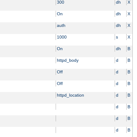
300
dh
X
On
dh
X
auth
dh
X
1000
s
X
On
dh
B
httpd_body
d
B
Off
d
B
Off
d
B
httpd_location
d
B
d
B
d
B
d
B