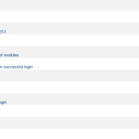
정한다.
vel modules
on successful login
ogin