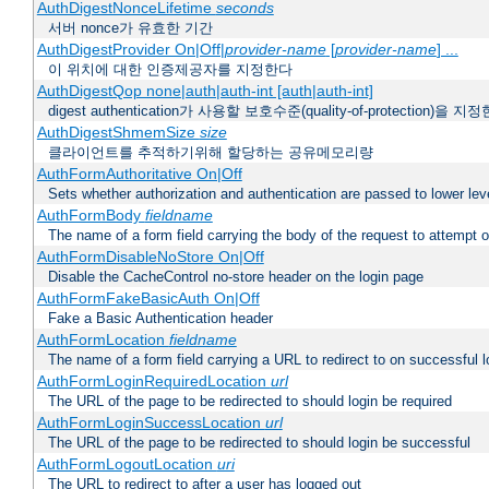
AuthDigestNonceLifetime
seconds
서버 nonce가 유효한 기간
AuthDigestProvider On|Off|
provider-name
[
provider-name
] ...
이 위치에 대한 인증제공자를 지정한다
AuthDigestQop none|auth|auth-int [auth|auth-int]
digest authentication가 사용할 보호수준(quality-of-protection)을 지
AuthDigestShmemSize
size
클라이언트를 추적하기위해 할당하는 공유메모리량
AuthFormAuthoritative On|Off
Sets whether authorization and authentication are passed to lower le
AuthFormBody
fieldname
The name of a form field carrying the body of the request to attempt 
AuthFormDisableNoStore On|Off
Disable the CacheControl no-store header on the login page
AuthFormFakeBasicAuth On|Off
Fake a Basic Authentication header
AuthFormLocation
fieldname
The name of a form field carrying a URL to redirect to on successful l
AuthFormLoginRequiredLocation
url
The URL of the page to be redirected to should login be required
AuthFormLoginSuccessLocation
url
The URL of the page to be redirected to should login be successful
AuthFormLogoutLocation
uri
The URL to redirect to after a user has logged out