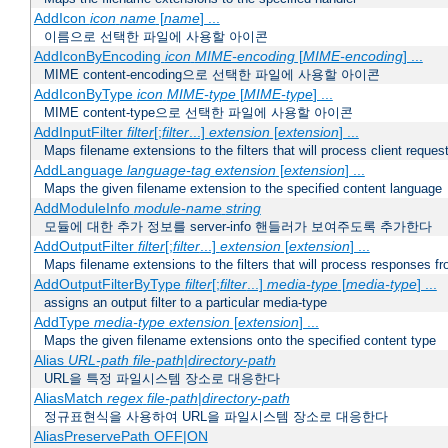
AddIcon
icon
name
[
name
] ...
이름으로 선택한 파일에 사용할 아이콘
AddIconByEncoding
icon
MIME-encoding
[
MIME-encoding
] ...
MIME content-encoding으로 선택한 파일에 사용할 아이콘
AddIconByType
icon
MIME-type
[
MIME-type
] ...
MIME content-type으로 선택한 파일에 사용할 아이콘
AddInputFilter
filter
[;
filter
...]
extension
[
extension
] ...
Maps filename extensions to the filters that will process client reques
AddLanguage
language-tag
extension
[
extension
] ...
Maps the given filename extension to the specified content language
AddModuleInfo
module-name
string
모듈에 대한 추가 정보를 server-info 핸들러가 보여주도록 추가한다
AddOutputFilter
filter
[;
filter
...]
extension
[
extension
] ...
Maps filename extensions to the filters that will process responses fr
AddOutputFilterByType
filter
[;
filter
...]
media-type
[
media-type
] ...
assigns an output filter to a particular media-type
AddType
media-type
extension
[
extension
] ...
Maps the given filename extensions onto the specified content type
Alias
URL-path
file-path
|
directory-path
URL을 특정 파일시스템 장소로 대응한다
AliasMatch
regex
file-path
|
directory-path
정규표현식을 사용하여 URL을 파일시스템 장소로 대응한다
AliasPreservePath OFF|ON