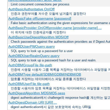
Limit concurrent connections per process
AuthBasicAuthoritative On|Off
인증과 권한부여를 저수준 모듈에 넘겨줄지 결정한다
AuthBasicFake off|
username
[
password
]
Fake basic authentication using the given expressions for username
AuthBasicProvider On|Off|
provider-name
[
provider-name
] ...
이 위치에 대한 인증제공자를 지정한다
AuthBasicUseDigestAlgorithm MD5|Off
Check passwords against the authentication providers as if Digest Aut
AuthDBDUserPWQuery
query
SQL query to look up a password for a user
AuthDBDUserRealmQuery
query
SQL query to look up a password hash for a user and realm.
AuthDBMGroupFile
file-path
인증에 사용할 사용자 그룹 목록을 저장하는 데이터베이스 파일명을 
AuthDBMType default|SDBM|GDBM|NDBM|DB
암호를 저장하는 데이터베이스 파일 종류를 지정한다
AuthDBMUserFile
file-path
인증할 사용자와 암호 목록을 저장하는 데이터베이스 파일명을 지정
AuthDigestAlgorithm MD5|MD5-sess
digest authentication에서 challenge와 response hash를 계산
AuthDigestDomain
URI
[
URI
] ...
digest authentication에서 같은 보호영역에 속하는 URI들