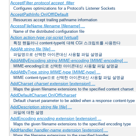
AcceptFilter
protocol
accept_filter
Configures optimizations for a Protocol's Listener Sockets
AcceptPathInfo On|Off|Default
Resources accept trailing pathname information
AccessFileName
filename
[
filename
] ...
Name of the distributed configuration file
Action
action-type
cgi-script
[virtual]
특정 핸들러나 content-type에 대해 CGI 스크립트를 사용한다
AddAlt
string
file
[
file
] ...
파일명으로 선택한 아이콘대신 사용할 파일 설명글
AddAltByEncoding
string
MIME-encoding
[
MIME-encoding
] ...
MIME-encoding으로 선택한 아이콘대신 사용할 파일 설명글
AddAltByType
string
MIME-type
[
MIME-type
] ...
MIME content-type으로 선택한 아이콘대신 사용할 파일 설명글
AddCharset
charset
extension
[
extension
] ...
Maps the given filename extensions to the specified content charset
AddDefaultCharset On|Off|
charset
Default charset parameter to be added when a response content-type
AddDescription
string file
[
file
] ...
파일에 대한 설명
AddEncoding
encoding
extension
[
extension
] ...
Maps the given filename extensions to the specified encoding type
AddHandler
handler-name
extension
[
extension
] ...
Maps the filename extensions to the specified handler