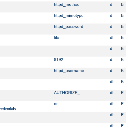
httpd_method
d
B
httpd_mimetype
d
B
httpd_password
d
B
file
dh
B
d
B
8192
d
B
httpd_username
d
B
dh
B
AUTHORIZE_
dh
E
on
dh
E
redentials.
dh
E
dh
E