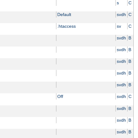
s
C
Default
svdh
C
.htaccess
sv
C
svdh
B
svdh
B
svdh
B
svdh
B
svdh
B
Off
svdh
C
svdh
B
svdh
B
svdh
B