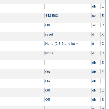
dh
E
443 563
sv
E
Off
sv
C
reset
d
X
None (2.3.9 and lat +
d
C
None
d
C
dh
E
On
dh
E
On
dh
E
Off
dh
E
Off
dh
E
s
M