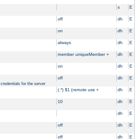
s
E
off
dh
E
on
dh
E
always
dh
E
member uniqueMember +
dh
E
on
dh
E
off
dh
E
credentials for the server
(.*) $1 (remote use +
dh
E
10
dh
E
dh
E
off
dh
E
off
dh
E