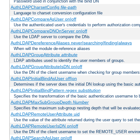
Password used in conjunction with the bind DN
AuthLDAPCharsetConfig
file-path
Language to charset conversion configuration file
AuthLDAPCompareAsUser on|off
Use the authenticated user's credentials to perform authorization co
AuthLDAPCompareDNOnServer on|off
Use the LDAP server to compare the DNs
AuthLDAPDereferenceAliases never|searching|finding|always
When will the module de-reference aliases
AuthLDAPGroupAttribute
attribute
LDAP attributes used to identify the user members of groups.
AuthLDAPGroupAttributeIsDN on|off
Use the DN of the client username when checking for group members
AuthLDAPInitialBindAsUser off|on
Determines if the server does the initial DN lookup using the basic a
AuthLDAPInitialBindPattern
regex
substitution
Specifies the transformation of the basic authentication username to
AuthLDAPMaxSubGroupDepth
Number
Specifies the maximum sub-group nesting depth that will be evaluated
AuthLDAPRemoteUserAttribute uid
Use the value of the attribute returned during the user query to se
AuthLDAPRemoteUserIsDN on|off
Use the DN of the client username to set the REMOTE_USER environ
AuthLDAPSearchAsUser on|off