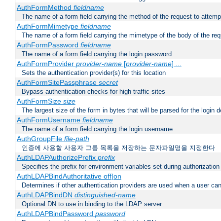
AuthFormMethod
fieldname
The name of a form field carrying the method of the request to attemp
AuthFormMimetype
fieldname
The name of a form field carrying the mimetype of the body of the req
AuthFormPassword
fieldname
The name of a form field carrying the login password
AuthFormProvider
provider-name
[
provider-name
] ...
Sets the authentication provider(s) for this location
AuthFormSitePassphrase
secret
Bypass authentication checks for high traffic sites
AuthFormSize
size
The largest size of the form in bytes that will be parsed for the login d
AuthFormUsername
fieldname
The name of a form field carrying the login username
AuthGroupFile
file-path
인증에 사용할 사용자 그룹 목록을 저장하는 문자파일명을 지정한다
AuthLDAPAuthorizePrefix
prefix
Specifies the prefix for environment variables set during authorization
AuthLDAPBindAuthoritative off|on
Determines if other authentication providers are used when a user can
AuthLDAPBindDN
distinguished-name
Optional DN to use in binding to the LDAP server
AuthLDAPBindPassword
password