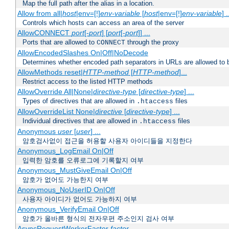
Map the full path after the alias in a location.
Allow from all|
host
|env=[!]
env-variable
[
host
|env=[!]
env-variable
] .
Controls which hosts can access an area of the server
AllowCONNECT
port
[-
port
] [
port
[-
port
]] ...
Ports that are allowed to
through the proxy
CONNECT
AllowEncodedSlashes On|Off|NoDecode
Determines whether encoded path separators in URLs are allowed to 
AllowMethods reset|
HTTP-method
[
HTTP-method
]...
Restrict access to the listed HTTP methods
AllowOverride All|None|
directive-type
[
directive-type
] ...
Types of directives that are allowed in
files
.htaccess
AllowOverrideList None|
directive
[
directive-type
] ...
Individual directives that are allowed in
files
.htaccess
Anonymous
user
[
user
] ...
암호검사없이 접근을 허용할 사용자 아이디들을 지정한다
Anonymous_LogEmail On|Off
입력한 암호를 오류로그에 기록할지 여부
Anonymous_MustGiveEmail On|Off
암호가 없어도 가능한지 여부
Anonymous_NoUserID On|Off
사용자 아이디가 없어도 가능하지 여부
Anonymous_VerifyEmail On|Off
암호가 올바른 형식의 전자우편 주소인지 검사 여부
AsyncRequestWorkerFactor
factor