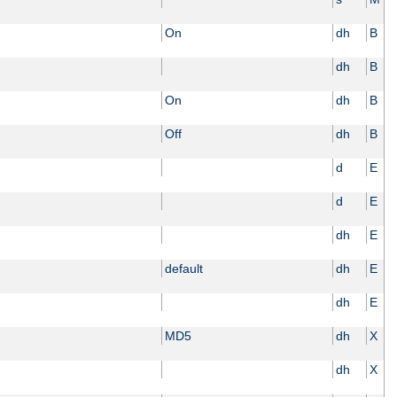
On
dh
B
dh
B
On
dh
B
Off
dh
B
d
E
d
E
dh
E
default
dh
E
dh
E
MD5
dh
X
dh
X