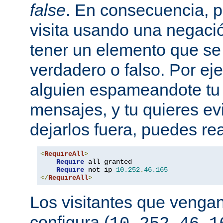
false
. En consecuencia, 
visita usando una negaci
tener un elemento que s
verdadero o falso. Por eje
alguien espameandote tu 
mensajes, y tu quieres ev
dejarlos fuera, puedes rea
<
RequireAll
>
Require
 all granted

Require
 not ip 
10.252
.
46.165
</
RequireAll
>
Los visitantes que vengan
configura (