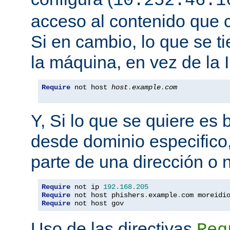
10.252.46.1
acceso al contenido que c
Si en cambio, lo que se t
la máquina, en vez de la I
Require
 not host 
host
.
example
.
com
Y, Si lo que se quiere es
desde dominio especifico,
parte de una dirección o
Require
 not ip 
192.168
.
205
Require
 not host phishers
.
example
.
com moreidi
Require
 not host gov
Uso de las directivas