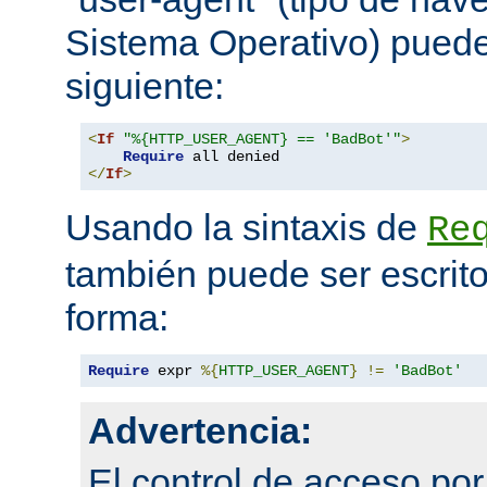
Sistema Operativo) pued
siguiente:
<
If
"%{HTTP_USER_AGENT} == 'BadBot'"
>
Require
</
If
>
Usando la sintaxis de
Re
también puede ser escrito
forma:
Require
 expr 
%{
HTTP_USER_AGENT
}
!=
'BadBot'
Advertencia:
El control de acceso po