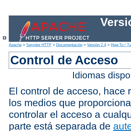
Versi
Apache
>
Servidor HTTP
>
Documentación
>
Versión 2.4
>
How-To / Tu
Control de Acceso
Idiomas dispo
El control de acceso, hace 
los medios que proporcion
controlar el acceso a cualqu
parte está separada de
aute