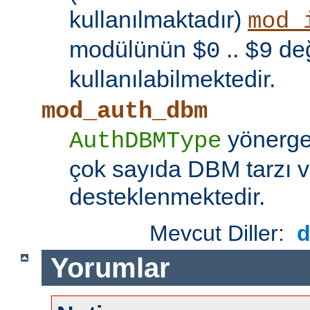
kullanılmaktadır)
mod_
modülünün
..
değ
$0
$9
kullanılabilmektedir.
mod_auth_dbm
yönerges
AuthDBMType
çok sayıda DBM tarzı v
desteklenmektedir.
Mevcut Diller:
Yorumlar