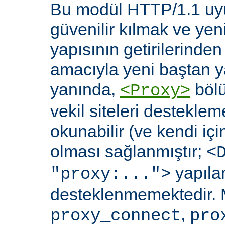
Bu modül HTTP/1.1 uyu
güvenilir kılmak ve yen
yapısının getirilerinde
amacıyla yeni baştan y
yanında,
bölü
<Proxy>
vekil siteleri destekl
okunabilir (ve kendi içi
olması sağlanmıştır;
<
yapılan
"proxy:...">
desteklenmemektedir. 
,
proxy_connect
pro