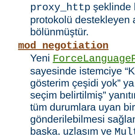
şeklinde h
proxy_http
protokolü destekleyen 
bölünmüştür.
mod_negotiation
Yeni
ForceLanguage
sayesinde istemciye “Ka
gösterim çeşidi yok” y
seçim belirtilmiş” yanı
tüm durumlara uyan bir
gönderilebilmesi sağla
başka, uzlaşım ve
Mul