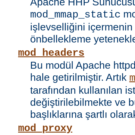
Apache HHP Sunucusu 
mo
mod_mmap_static
işlevselliğini içermeni
önbellekleme yetenekler
mod_headers
Bu modül Apache httpd
hale getirilmiştir. Artık
tarafından kullanılan is
değiştirilebilmekte ve b
başlıklarına şartlı olar
mod_proxy