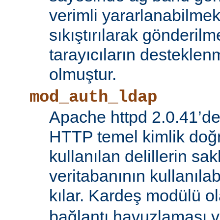
verimli yararlanabilmek 
sıkıştırılarak gönderilm
tarayıcıların destekl
olmuştur.
mod_auth_ldap
Apache httpd 2.0.41’de
HTTP temel kimlik doğ
kullanılan delillerin s
veritabanının kullanıl
kılar. Kardeş modülü o
bağlantı havuzlaması v