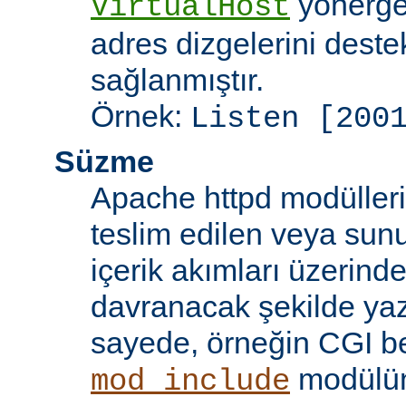
yönergel
VirtualHost
adres dizgelerini dest
sağlanmıştır.
Örnek:
Listen [200
Süzme
Apache httpd modülleri
teslim edilen veya sun
içerik akımları üzerind
davranacak şekilde yaz
sayede, örneğin CGI beti
modülü
mod_include