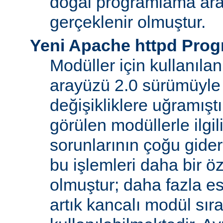
doğal programlama ara
gerçeklenir olmuştur.
Yeni Apache httpd Pro
Modüller için kullanıl
arayüzü 2.0 sürümüyle
değişikliklere uğramışt
görülen modüllerle ilgil
sorunlarının çoğu gider
bu işlemleri daha bir ö
olmuştur; daha fazla e
artık kancalı modül sır