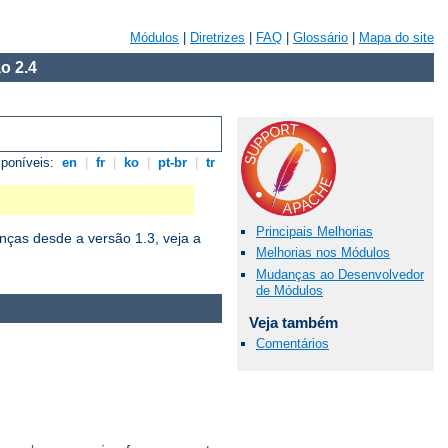
Módulos
|
Diretrizes
|
FAQ
|
Glossário
|
Mapa do site
o 2.4
sponíveis:
en
|
fr
|
ko
|
pt-br
|
tr
Principais Melhorias
ças desde a versão 1.3, veja a
Melhorias nos Módulos
Mudanças ao Desenvolvedor
de Módulos
Veja também
Comentários