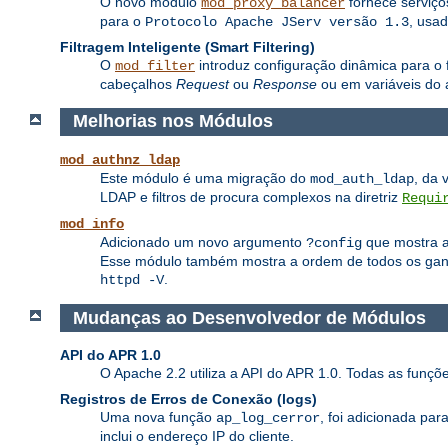
O novo módulo
fornece serviç
mod_proxy_balancer
para o
, usa
Protocolo Apache JServ versão 1.3
Filtragem Inteligente (Smart Filtering)
O
introduz configuração dinâmica para o f
mod_filter
cabeçalhos
Request
ou
Response
ou em variáveis do 
Melhorias nos Módulos
mod_authnz_ldap
Este módulo é uma migração do
, da 
mod_auth_ldap
LDAP e filtros de procura complexos na diretriz
Requi
mod_info
Adicionado um novo argumento
que mostra a 
?config
Esse módulo também mostra a ordem de todos os ganch
.
httpd -V
Mudanças ao Desenvolvedor de Módulos
API do APR 1.0
O Apache 2.2 utiliza a API do APR 1.0. Todas as funç
Registros de Erros de Conexão (logs)
Uma nova função
, foi adicionada pa
ap_log_cerror
inclui o endereço IP do cliente.