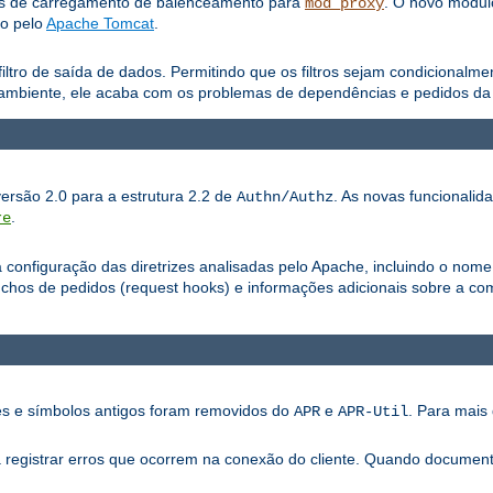
os de carregamento de balenceamento para
. O novo módu
mod_proxy
do pelo
Apache Tomcat
.
iltro de saída de dados. Permitindo que os filtros sejam condicionalm
ambiente, ele acaba com os problemas de dependências e pedidos da a
versão 2.0 para a estrutura 2.2 de
. As novas funcionalid
Authn/Authz
.
re
configuração das diretrizes analisadas pelo Apache, incluindo o nome
os de pedidos (request hooks) e informações adicionais sobre a com
ões e símbolos antigos foram removidos do
e
. Para mais 
APR
APR-Util
ra registrar erros que ocorrem na conexão do cliente. Quando documen