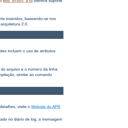
lo
oferece suporte
mod_proxy_ajp
ente inseridos, baseando-se nos
rquitetura 2.0.
ades incluem o uso de atributos
 do arquivo e o número da linha.
pilação, similar ao comando
detalhes, visite o
Website do APR
.
tado no diário de log, a mensagem