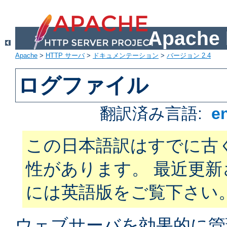
Apach
Apache
>
HTTP サーバ
>
ドキュメンテーション
>
バージョン 2.4
ログファイル
翻訳済み言語:
e
この日本語訳はすでに古
性があります。 最近更
には英語版をご覧下さい
ウェブサーバを効果的に管