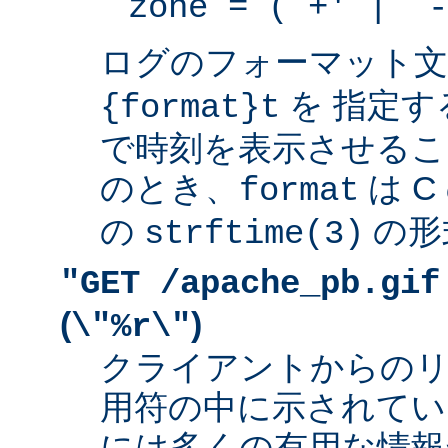
zone = (`+' | `-
ログのフォーマット
を 指定す
{format}t
で時刻を表示させるこ
のとき、
は 
format
の
の形
strftime(3)
"GET /apache_pb.gif
(
)
\"%r\"
クライアントからの
用符の中に示されてい
には多くの有用な情報