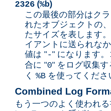
(
)
2326
%b
この最後の部分はクラ
れたオブジェクトの、
たサイズを表します
イアントに送られなか
値は "
" になります
-
合に "
" をログ収集
0
く
を使ってくださ
%B
Combined Log Form
もう一つのよく使われる書式