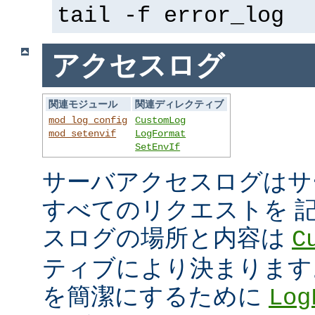
tail -f error_log
アクセスログ
関連モジュール
関連ディレクティブ
mod_log_config
CustomLog
mod_setenvif
LogFormat
SetEnvIf
サーバアクセスログはサ
すべてのリクエストを 
スログの場所と内容は
C
ティブにより決まります
を簡潔にするために
Log