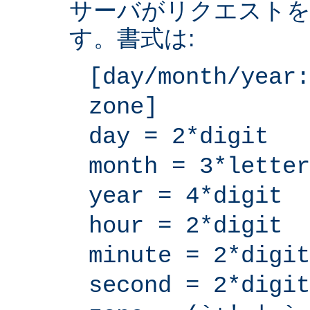
サーバがリクエストを
す。書式は:
[day/month/year:
zone]
day = 2*digit
month = 3*letter
year = 4*digit
hour = 2*digit
minute = 2*digit
second = 2*digit