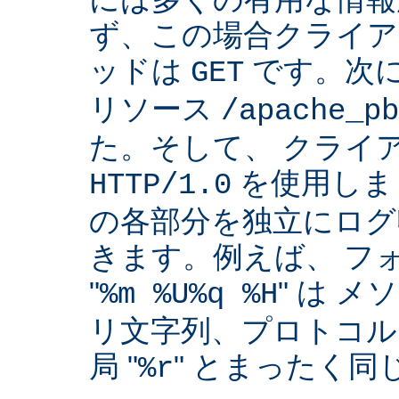
ず、この場合クライア
ッドは
です。次
GET
リソース
/apache_pb
た。そして、 クライ
を使用しま
HTTP/1.0
の各部分を独立にログ
きます。例えば、 フ
"
" は 
%m %U%q %H
リ文字列、プロトコル
局 "
" とまったく
%r