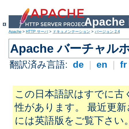
Apach
Apache
>
HTTP サーバ
>
ドキュメンテーション
>
バージョン 2.4
Apache バーチャ
翻訳済み言語:
de
|
en
|
f
この日本語訳はすでに古
性があります。 最近更
には英語版をご覧下さい