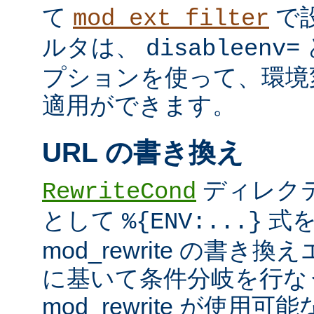
て
で
mod_ext_filter
ルタは、
disableenv=
プションを使って、環境
適用ができます。
URL の書き換え
ディレク
RewriteCond
として
式を
%{ENV:...}
mod_rewrite の書
に基いて条件分岐を行な
mod_rewrite が使用