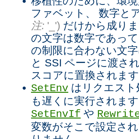
移植性のために、環境
ファベット、 数字と
注:
'_')
だけから成りま
の文字は数字であって
の制限に合わない文字は
と SSI ページに渡
スコアに置換されます
はリクエスト
SetEnv
も遅くに実行されます
や
SetEnvIf
Rewrit
変数がそこで設定され
りません。