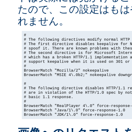
たので、この設定はもは
れません。
#

# The following directives modify normal HTTP 
# The first directive disables keepalive for N
# spoof it. There are known problems with thes
# The second directive is for Microsoft Intern
# which has a broken HTTP/1.1 implementation a
# support keepalive when it is used on 301 or 
#

BrowserMatch "Mozilla/2" nokeepalive

BrowserMatch "MSIE 4\.0b2;" nokeepalive downgr
#

# The following directive disables HTTP/1.1 re
# are in violation of the HTTP/1.0 spec by not
# basic 1.1 response.

#

BrowserMatch "RealPlayer 4\.0" force-response-
BrowserMatch "Java/1\.0" force-response-1.0

BrowserMatch "JDK/1\.0" force-response-1.0