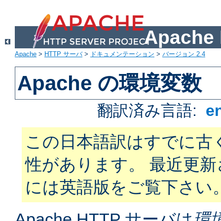
Apach
Apache
>
HTTP サーバ
>
ドキュメンテーション
>
バージョン 2.4
Apache の環境変数
翻訳済み言語:
e
この日本語訳はすでに古
性があります。 最近更
には英語版をご覧下さい
Apache HTTP サーバは
環