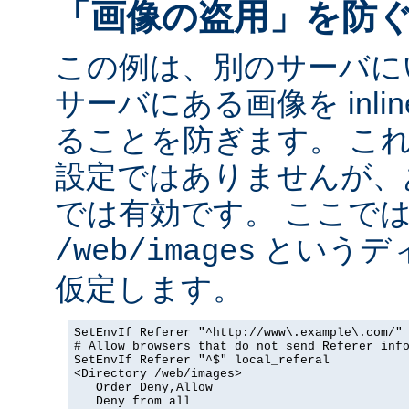
「画像の盗用」を防
この例は、別のサーバに
サーバにある画像を inli
ることを防ぎます。 こ
設定ではありませんが、
では有効です。 ここで
というデ
/web/images
仮定します。
SetEnvIf Referer "^http://www\.example\.com/" 
# Allow browsers that do not send Referer info
SetEnvIf Referer "^$" local_referal

<Directory /web/images>

   Order Deny,Allow

   Deny from all
