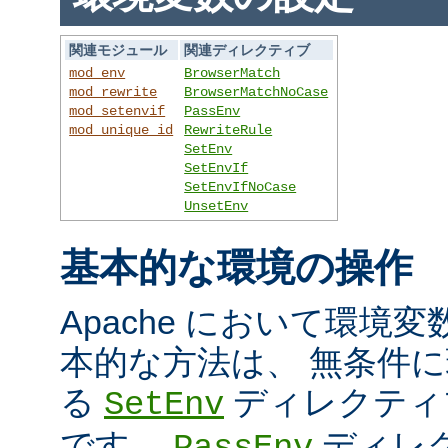
関連モジュール
関連ディレクティブ
mod_env
BrowserMatch
mod_rewrite
BrowserMatchNoCase
mod_setenvif
PassEnv
mod_unique_id
RewriteRule
SetEnv
SetEnvIf
SetEnvIfNoCase
UnsetEnv
基本的な環境の操作
Apache において環境
本的な方法は、 無条件
る
ディレクティ
SetEnv
です。
ディレ
PassEnv