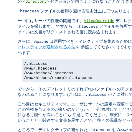
の
セクションで同じように行なうことが でき
<Directory>
ファイルの使用を避ける理由は主に二つあります
.htaccess
一つ目はサーバの性能の問題です。
ディレク
AllowOverride
ァイルを探します。 ですから、
ファイルを許可す
.htaccess
ァイルは文書がリクエストされる度に読み込まれます。
さらに、Apache は適用すべきディレクティブを集めるため
ィレクティブが適用される方法
を 参照してください。)です
べます。
/.htaccess
/www/.htaccess
/www/htdocs/.htaccess
/www/htdocs/example/.htaccess
ですから、そのディレクトリのそれぞれのファイルへのアクセ
なわれることになります。(これは、
が
に対して
.htaccess
/
二つ目はセキュリティです。ユーザにサーバの設定を変更する
この特権を与えるのが良いのかどうか、十分 検討してくださ
になる可能性が高いことにも 注意してください。確実に、ユ
いうことと、関連する文書を示すことで、 後々の混乱をぐっ
ところで、ディレクティブの書かれた
を
.htaccess
/www/h