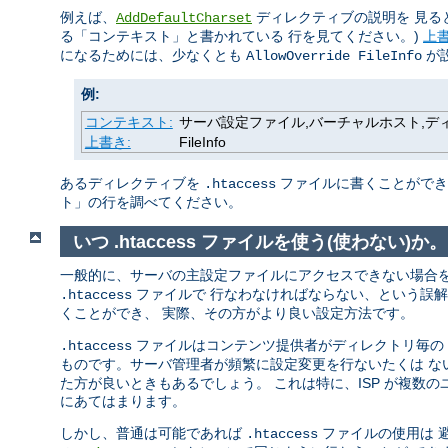
例えば、
ディレクティブの説明を 見る
AddDefaultCharset
る「コンテキスト」と書かれている 行を見てください。)
上
になるためには、少なくとも
が
AllowOverride FileInfo
例:
コンテキスト:
サーバ設定ファイル,バーチャルホスト,ディレク
上書き:
FileInfo
あるディレクティブを
ファイルに書くことができる
.htaccess
ト」の行を調べてください。
いつ .htaccess ファイルを使う(使わない)か。
一般的に、サーバの主設定ファイルにアクセスできない場合
ファイルで 行なわなければならない、という誤
.htaccess
くことができ、 実際、その方がより良い設定方法です。
ファイルはコンテンツ提供者がディレクトリ毎の 設
.htaccess
ものです。サーバ管理者が頻繁に設定変更を行ないたくは 
た方が良いときもあるでしょう。 これは特に、ISP が複数
にあてはまります。
しかし、普通は可能であれば
ファイルの使用は 
.htaccess