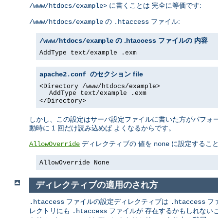
に書くことは 完全に等価です:
/www/htdocs/example>
の
ファイル:
/www/htdocs/example
.htaccess
の .htaccess ファイルの 内容
/www/htdocs/example
AddType text/example .exm
file
apache2.conf のセクション
<Directory /www/htdocs/example>
AddType text/example .exm
</Directory>
しかし、この設定はサーバ設定ファイルに書いた方がパフォーマ
動時に 1 回だけ読み込めば よくなるからです。
ディレクティブの 値を
に設定するこ
AllowOverride
none
AllowOverride None
ディレクティブの適用のされ方
ファイルの設定ディレクティブは
フ
.htaccess
.htaccess
レクトリにも
ファイルが 存在するかもしれない
.htaccess