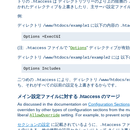
トリの
は ディレクトリツリーのより上の階層の
.htaccess
かれたディレクティブを上書きしたり、主サーバ設定ファイル
例:
ディレクトリ
に以下の内容の
/www/htdocs/example1
.hta
Options +ExecCGI
(注:
ファイルで "
" ディレクティブが有効
.htaccess
Options
ディレクトリ
には 以
/www/htdocs/example1/example2
Options Includes
二つめの
により、ディレクトリ
.htaccess
/www/htdocs/e
ち、それがすべての以前の設定を上書きするからです。
メイン設定ファイルに対する .htaccess のマージ
As discussed in the documentation on
Configuration Sections
overriden by other types of configuration sections from the ma
liberal
setting. For example, to prevent scrip
AllowOverride
セクションの設定
に記載されているように、
ファ
.htaccess