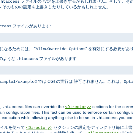
ファイルの 設定を上書きするかもしれません。そして、そ
.htaccess
 そのものの設定を上書きしたりしているかもしれません。
ファイルがあります:
ccess
になるためには、 "
" を有効にする必要があ
AllowOverride Options
下のような
ファイルがあります:
.htaccess
では CGI の実行は 許可されません。これは、
xample1/example2
Opt
,
files can override the
sections for the corre
.htaccess
<Directory>
in configuration files. This fact can be used to enforce certain configur
t execution while allowing anything else to be set in
you can
.htaccess
イルを使って
セクションの設定をディレクトリ毎に上書
<Directory>