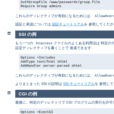
AuthGroupFile /www/passwords/group.file
Require Group admins
これらのディレクティブが有効になるためには、
AllowOver
認証と承認については
認証チュートリアル
を 参照してくださ
SSI の例
もう一つの
ファイルのよくある利用法は 特定のデ
.htaccess
設定ディレクティブを書くことで 達成できます:
Options +Includes
AddType text/html shtml
AddHandler server-parsed shtml
これらのディレクティブが有効になるためには、
AllowOver
よりまとまった SSI の説明は
SSI チュートリアル
を 参照し
CGI の例
最後に、特定のディレクトリで CGI プログラムの実行を許
Options +ExecCGI