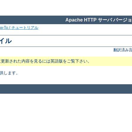
Apache HTTP サーバ バージョン
ow-To / チュートリアル
ァイル
翻訳済み言
近更新された内容を見るには英語版をご覧下さい。
供します。