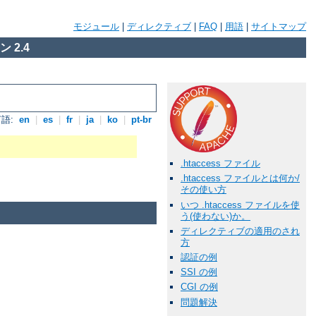
モジュール
|
ディレクティブ
|
FAQ
|
用語
|
サイトマップ
 2.4
語:
en
|
es
|
fr
|
ja
|
ko
|
pt-br
.htaccess ファイル
.htaccess ファイルとは何か/
その使い方
いつ .htaccess ファイルを使
う(使わない)か。
ディレクティブの適用のされ
方
認証の例
SSI の例
CGI の例
問題解決