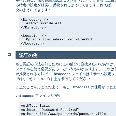
ル中にある、他の種類の設定セクションによって さらに上書
る特定の設定が確実に 反映されるようにできます。例えば、C
次のようにできます :
<Directory />
Allowoverride All
</Directory>
<Location />
Options +IncludesNoExec -ExecCGI
</Location>
認証の例
もし認証の方法を知るためにこの部分に直接来たのであれば
ファイルを使う必要がある、というものがあります。 これ
が推奨される方法で、
ファイルは主サーバ設定フ
.htaccess
ではないかに ついては
上
を参照してください。
以上のことをふまえた上で、もし
の使用が まだ
.htaccess
ファイルの内容:
.htaccess
AuthType Basic
AuthName "Password Required"
AuthUserFile /www/passwords/password.file