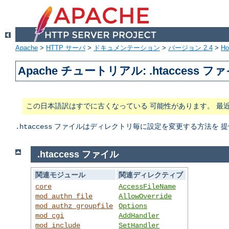
Apache
>
HTTP サーバ
>
ドキュメンテーション
>
バージョン 2.4
>
H
Apache チュートリアル: .htaccess フ
この日本語訳はすでに古くなっている 可能性があります。 最
ファイルはディレクトリ毎に設定を変更する方法を 提
.htaccess
.htaccess ファイル
関連モジュール
関連ディレクティブ
core
AccessFileName
mod_authn_file
AllowOverride
mod_authz_groupfile
Options
mod_cgi
AddHandler
mod_include
SetHandler