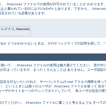
と、
ファイルでの使用が許可されていることが わかります。
.htaccess
書き
と書かれている行には
とあります。ですから、
FileInfo
.htacces
設定されている必要があります。
トリ,.htaccess
か どうかわからないときは、そのディレクティブの説明を探して、".hta
を除いて、
ファイルの使用は極力避けてください。 世の中
.htaccess
解が広まっていますが、まったくそんなことは ありません。ユーザ認証
定を行ないたいけれど、サーバシステムの root アクセス権限を持っ
ない、というときには個々のユーザが
ファイルを使って 自分
.htaccess
のユーザのサイトを一つのマシンでホストしていて、 各ユーザが設定の
避けてください。
ファイルに書こうと考えるような すべて
.htaccess