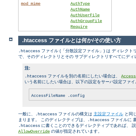
mod_mime
AuthType
AuthName
AuthUserFile
AuthGroupFile
Require
.htaccess ファイルとは何か/その使い方
ファイル (「分散設定ファイル」) は ディレ
.htaccess
で、そのディレクトリとその サブディレクトリすべてにディ
注:
ファイルを別の名前にしたい場合は、
.htaccess
Access
いう名前にしたい場合は、以下の設定をサーバ設定ファイル
AccessFileName .config
一般に、
ファイルの構文は
主設定ファイル
と同
.htaccess
まります。 このディレクティブは、
ファイルに 
.htaccess
に書くことのできるディレクティブであれば、 説明
.htaccess
の値が指定されています。
AllowOverride