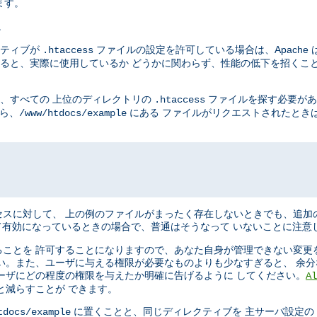
ます。
。
ティブが
ファイルの設定を許可している場合は、Apache 
.htaccess
ると、実際に使用しているか どうかに関わらず、性能の低下を招くこと
に、すべての 上位のディレクトリの
ファイルを探す必要があ
.htaccess
から、
にある ファイルがリクエストされたときは、
/www/htdocs/example
スに対して、 上の例のファイルがまったく存在しないときでも、追加
有効になっているときの場合で、普通はそうなって いないことに注意
ことを 許可することになりますので、あなた自身が管理できない変更
い。また、ユーザに与える権限が必要なものよりも少なすぎると、 余
ーザにどの程度の権限を与えたか明確に告げるように してください。
Al
と減らすことが できます。
に置くことと、同じディレクティブを 主サーバ設定の Dir
tdocs/example