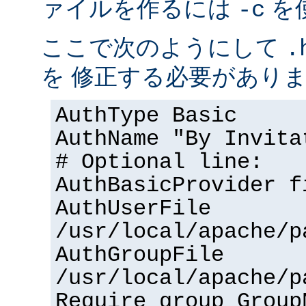
ァイルを作るには
を
-c
ここで次のようにして
.
を 修正する必要があり
AuthType Basic
AuthName "By Invita
# Optional line:
AuthBasicProvider f
AuthUserFile
/usr/local/apache/p
AuthGroupFile
/usr/local/apache/p
Require group Group