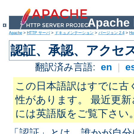
Apach
Apache
>
HTTP サーバ
>
ドキュメンテーション
>
バージョン 2.4
>
H
認証、承認、アクセ
翻訳済み言語:
en
|
e
この日本語訳はすでに古
性があります。 最近更
には英語版をご覧下さい
「認証」とは、誰かが自分