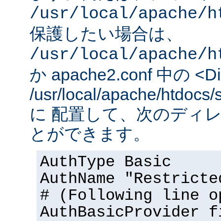
/usr/local/apache/h
保護したい場合は、
/usr/local/apache/h
か apache2.conf 中の <Dir
/usr/local/apache/htd
に 配置して、次のディ
とができます。
AuthType Basic
AuthName "Restricte
# (Following line o
AuthBasicProvider f