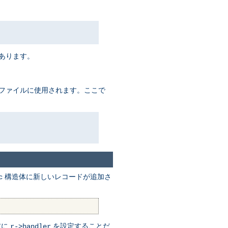
があります。
るファイルに使用されます。ここで
構造体に新しいレコードが追加さ
c
前に
を設定することだ
r->handler