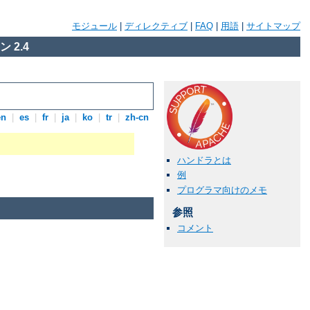
モジュール
|
ディレクティブ
|
FAQ
|
用語
|
サイトマップ
 2.4
en
|
es
|
fr
|
ja
|
ko
|
tr
|
zh-cn
ハンドラとは
例
プログラマ向けのメモ
参照
コメント