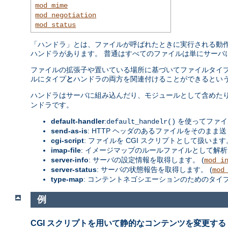
mod_mime
mod_negotiation
mod_status
「ハンドラ」とは、ファイルが呼ばれたときに実行される動作の
ハンドラがあります。 普通はすべてのファイルは単にサーバ
ファイルの拡張子や置いている場所に基づいてファイルタイプ
ルにタイプ
と
ハンドラの両方を関連付けることができるという
ハンドラはサーバに組み込んだり、モジュールとして含めた
ンドラです。
default-handler
:
を使ってファイ
default_handelr()
send-as-is
: HTTP ヘッダのあるファイルをそのまま送
cgi-script
: ファイルを CGI スクリプトとして扱います。
imap-file
: イメージマップのルールファイルとして解析
server-info
: サーバの設定情報を取得します。 (
mod_i
server-status
: サーバの状態報告を取得します。 (
mod
type-map
: コンテントネゴシエーションのためのタイ
例
CGI スクリプトを用いて静的なコンテンツを変更する