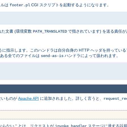
イルは
CGI スクリプトを起動するようになります。
footer.pl
た文書 (環境変数
で指されています) を送る責任
PATH_TRANSLATED
に指示します。このハンドラは自分自身の HTTP ヘッダを持ってい
ある全てのファイルは
ハンドラによって扱われます。
send-as-is
ないものが
Apache API
に追加されました。詳しく言うと、
request_re
ならないことは、リクエストが
ステージに達する以
invoke_handler