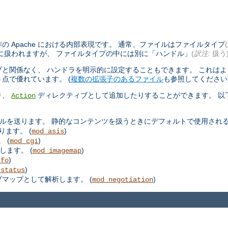
 Apache における内部表現です。 通常、ファイルはファイルタイプ
(
に扱われますが、 ファイルタイプの中には別に「ハンドル」
(
訳注:
扱う
と関係なく、 ハンドラを明示的に設定することもできます。 これは
点で優れています。 (
複数の拡張子のあるファイル
も参照してください
り、
ディレクティブとして追加したりすることができます。 以
Action
ルを送ります。 静的なコンテンツを扱うときにデフォルトで使用される
ります。 (
)
mod_asis
 (
)
mod_cgi
します。 (
)
mod_imagemap
)
nfo
)
_status
プマップとして解析します。 (
)
mod_negotiation