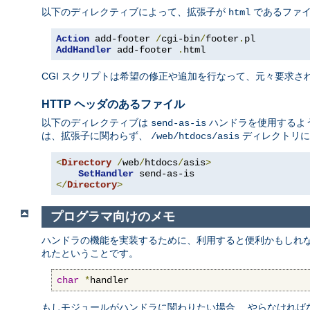
以下のディレクティブによって、拡張子が
であるファ
html
Action
 add-footer 
/
cgi-bin
/
footer
.
AddHandler
 add-footer 
.
html
CGI スクリプトは希望の修正や追加を行なって、元々要求され
HTTP ヘッダのあるファイル
以下のディレクティブは
ハンドラを使用するよう
send-as-is
は、拡張子に関わらず、
ディレクトリに
/web/htdocs/asis
<
Directory
/
web
/
htdocs
/
asis
>
SetHandler
</
Directory
>
プログラマ向けのメモ
ハンドラの機能を実装するために、利用すると便利かもしれ
れたということです。
char
*
handler
もしモジュールがハンドラに関わりたい場合、 やらなければ