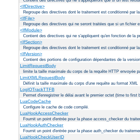
Contient des directives qui ne s'appliqueront que si un test reto
<IfDirective>
Regroupe des directives dont le traitement est conditionné par la
<IfFile>
Regroupe des directives qui ne seront traitées que si un fichier
<IfModule>
Contient des directives qui ne s'appliquent qu'en fonction de la
<IfSection>
Regroupe des directives dont le traitement est conditionné par la
<IfVersion>
Contient des portions de configuration dépendantes de la versio
LimitRequestBody
limite la taille maximale du corps de la requête HTTP envoyée par
LimitXMLRequestBody
Définit la taille maximale du corps d'une requête au format XML
LogIOTrackTTFB
Permet d'enregistrer le délai avant le premier octet (time to first
LuaCodeCache
Configure le cache de code compilé.
LuaHookAccessChecker
Fournit un point d'entrée pour la phase access_checker du traite
LuaHookAuthChecker
Fournit un point d'entrée pour la phase auth_checker du traiteme
LuaHookCheckUserID