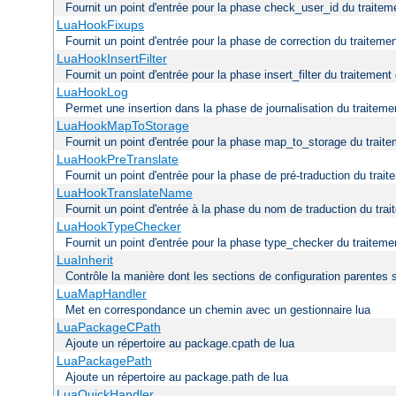
Fournit un point d'entrée pour la phase check_user_id du traitem
LuaHookFixups
Fournit un point d'entrée pour la phase de correction du traitemen
LuaHookInsertFilter
Fournit un point d'entrée pour la phase insert_filter du traitement
LuaHookLog
Permet une insertion dans la phase de journalisation du traiteme
LuaHookMapToStorage
Fournit un point d'entrée pour la phase map_to_storage du traite
LuaHookPreTranslate
Fournit un point d'entrée pour la phase de pré-traduction du trai
LuaHookTranslateName
Fournit un point d'entrée à la phase du nom de traduction du trai
LuaHookTypeChecker
Fournit un point d'entrée pour la phase type_checker du traiteme
LuaInherit
Contrôle la manière dont les sections de configuration parentes 
LuaMapHandler
Met en correspondance un chemin avec un gestionnaire lua
LuaPackageCPath
Ajoute un répertoire au package.cpath de lua
LuaPackagePath
Ajoute un répertoire au package.path de lua
LuaQuickHandler