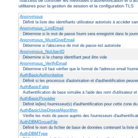
.htaccess de contrôler les méthodes d'authentification et d'au
utilitaires pour la gestion de session et la configuration TLS.
Anonymous
Définit la liste des identifiants utilisateur autorisés à accéder s
Anonymous_LogEmail
Détermine si le mot de passe fourni sera enregistré dans le journ
Anonymous_MustGiveEmail
Détermine si l'abscence de mot de passe est autorisée
Anonymous_NoUserID
Détermine si le champ identifiant peut être vide
Anonymous_VerifyEmail
Détermine s'il faut vérifier que le format de l'adresse email fou
AuthBasicAuthoritative
Définit si les processus d'autorisation et d'authentification peu
AuthBasicFake
Authentification de base simulée à l'aide des nom d'utilisateur e
AuthBasicProvider
Définit le(les) fournisseur(s) d'authentification pour cette zone d
AuthBasicUseDigestAlgorithm
Vérifie les mots de passe auprès des fournisseurs d'authentificati
AuthDBMGroupFile
Définit le nom du fichier de base de données contenant la liste de
AuthDBMType