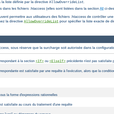
a liste définie par la directive
.
AllowOverrideList
es dans les fichiers .htaccess (elles sont listées dans la section
All
ci-des
ent permettre aux utilisateurs des fichiers .htaccess de contrôler une
lisez la directive
pour spécifier la liste exacte de di
AllowOverrideList
access, sous réserve que la surcharge soit autorisée dans la configurati
orrespondant à la section
ou
précédente n'est pas satisfaite p
<If>
<ElseIf>
orrespondante est satisfaite par une requête à l'exécution, alors que la condit
sous la forme d'expressions rationnelles
est satisfaite au cours du traitement d'une requête