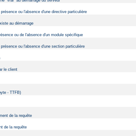
urne "vrai" au démarrage du serveur
 présence ou l'absence d'une directive particulière
 existe au démarrage
 présence ou de l'absence d'un module spécifique
 présence ou l'absence d'une section particulière
n
 le client
 byte - TTFB)
ment de la requête
nt de la requête