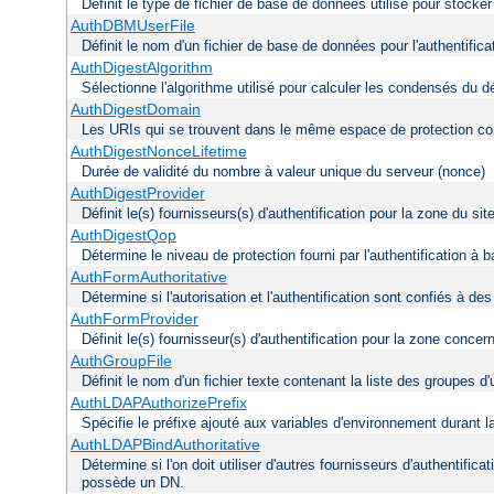
Définit le type de fichier de base de données utilisé pour stocke
AuthDBMUserFile
Définit le nom d'un fichier de base de données pour l'authentifica
AuthDigestAlgorithm
Sélectionne l'algorithme utilisé pour calculer les condensés du d
AuthDigestDomain
Les URIs qui se trouvent dans le même espace de protection con
AuthDigestNonceLifetime
Durée de validité du nombre à valeur unique du serveur (nonce)
AuthDigestProvider
Définit le(s) fournisseurs(s) d'authentification pour la zone du s
AuthDigestQop
Détermine le niveau de protection fourni par l'authentification à
AuthFormAuthoritative
Détermine si l'autorisation et l'authentification sont confiés à d
AuthFormProvider
Définit le(s) fournisseur(s) d'authentification pour la zone concer
AuthGroupFile
Définit le nom d'un fichier texte contenant la liste des groupes d'u
AuthLDAPAuthorizePrefix
Spécifie le préfixe ajouté aux variables d'environnement durant l
AuthLDAPBindAuthoritative
Détermine si l'on doit utiliser d'autres fournisseurs d'authentifica
possède un DN.