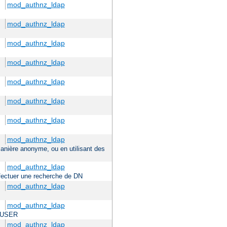
mod_authnz_ldap
mod_authnz_ldap
mod_authnz_ldap
mod_authnz_ldap
mod_authnz_ldap
mod_authnz_ldap
mod_authnz_ldap
mod_authnz_ldap
 manière anonyme, ou en utilisant des
mod_authnz_ldap
effectuer une recherche de DN
mod_authnz_ldap
mod_authnz_ldap
TE_USER
mod_authnz_ldap