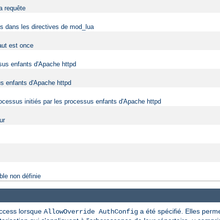
la requête
fs dans les directives de mod_lua
aut est once
ssus enfants d'Apache httpd
us enfants d'Apache httpd
rocessus initiés par les processus enfants d'Apache httpd
ur
ble non définie
taccess lorsque
a été spécifié. Elles perme
AllowOverride AuthConfig