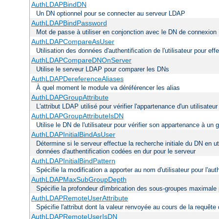
AuthLDAPBindDN
Un DN optionnel pour se connecter au serveur LDAP
AuthLDAPBindPassword
Mot de passe à utiliser en conjonction avec le DN de connexion
AuthLDAPCompareAsUser
Utilisation des données d'authentification de l'utilisateur pour ef
AuthLDAPCompareDNOnServer
Utilise le serveur LDAP pour comparer les DNs
AuthLDAPDereferenceAliases
À quel moment le module va déréférencer les alias
AuthLDAPGroupAttribute
L'attribut LDAP utilisé pour vérifier l'appartenance d'un utilisateu
AuthLDAPGroupAttributeIsDN
Utilise le DN de l'utilisateur pour vérifier son appartenance à un 
AuthLDAPInitialBindAsUser
Détermine si le serveur effectue la recherche initiale du DN en ut
données d'authentification codées en dur pour le serveur
AuthLDAPInitialBindPattern
Spécifie la modification a apporter au nom d'utilisateur pour l'a
AuthLDAPMaxSubGroupDepth
Spécifie la profondeur d'imbrication des sous-groupes maximale p
AuthLDAPRemoteUserAttribute
Spécifie l'attribut dont la valeur renvoyée au cours de la requêt
AuthLDAPRemoteUserIsDN