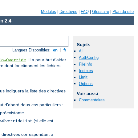
Modules
|
Directives
|
FAQ
|
Glossaire
|
Plan du site
n 2.4
Sujets
Langues Disponibles:
en
|
fr
All
AuthConfig
. Il a pour but d'aider
lowOverride
FileInfo
re dont fonctionnent les fichiers
Indexes
Limit
Options
s indiquera la liste des directives
Voir aussi
Commentaires
tout d'abord deux cas particuliers :
 préexistante.
(si elle est
owOverrideList
de directives correspondant à