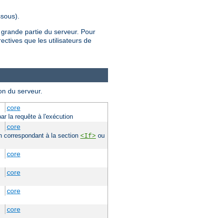
sous).
 grande partie du serveur. Pour
rectives que les utilisateurs de
on du serveur.
core
ar la requête à l'exécution
core
ion correspondant à la section
ou
<If>
core
core
core
core