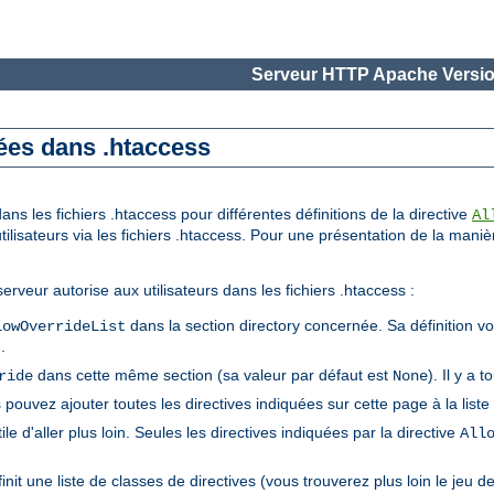
Serveur HTTP Apache Versio
sées dans .htaccess
ns les fichiers .htaccess pour différentes définitions de la directive
Al
utilisateurs via les fichiers .htaccess. Pour une présentation de la maniè
erveur autorise aux utilisateurs dans les fichiers .htaccess :
dans la section directory concernée. Sa définition vou
lowOverrideList
).
dans cette même section (sa valeur par défaut est
). Il y a 
ride
None
 pouvez ajouter toutes les directives indiquées sur cette page à la liste
tile d'aller plus loin. Seules les directives indiquées par la directive
All
init une liste de classes de directives (vous trouverez plus loin le jeu 