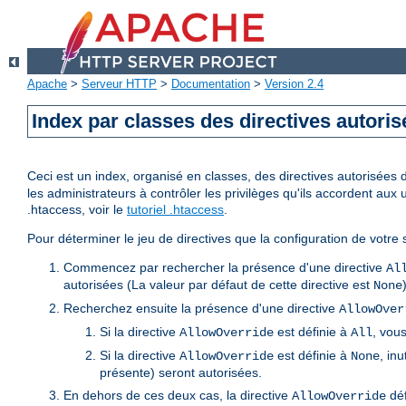
Apache
>
Serveur HTTP
>
Documentation
>
Version 2.4
Index par classes des directives autori
Ceci est un index, organisé en classes, des directives autorisées da
les administrateurs à contrôler les privilèges qu'ils accordent aux 
.htaccess, voir le
tutoriel .htaccess
.
Pour déterminer le jeu de directives que la configuration de votre s
Commencez par rechercher la présence d'une directive
Al
autorisées (La valeur par défaut de cette directive est
None
Recherchez ensuite la présence d'une directive
AllowOver
Si la directive
est définie à
, vous
AllowOverride
All
Si la directive
est définie à
, inu
AllowOverride
None
présente) seront autorisées.
En dehors de ces deux cas, la directive
déf
AllowOverride