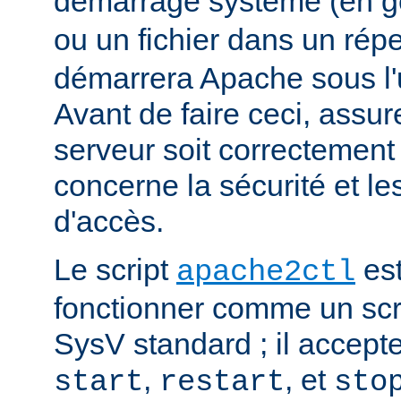
démarrage système (en g
ou un fichier dans un rép
démarrera Apache sous l'ut
Avant de faire ceci, assu
serveur soit correctement
concerne la sécurité et les
d'accès.
Le script
est
apache2ctl
fonctionner comme un scrip
SysV standard ; il accept
,
, et
start
restart
sto