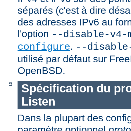
séparés (c'est à dire désac
des adresses IPv6 au forma
l'option
--disable-v4-
.
configure
--disable
utilisé par défaut sur Fr
OpenBSD.
Spécification du pr
Listen
Dans la plupart des confi
paramètre optionnel
proto