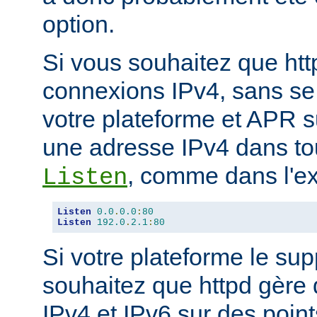
option.
Si vous souhaitez que ht
connexions IPv4, sans se
votre plateforme et APR s
une adresse IPv4 dans tou
, comme dans l'ex
Listen
Listen
0.0
.
0.0
:
80
Listen
192.0
.
2.1
:
80
Si votre plateforme le sup
souhaitez que httpd gère
IPv4 et IPv6 sur des poin