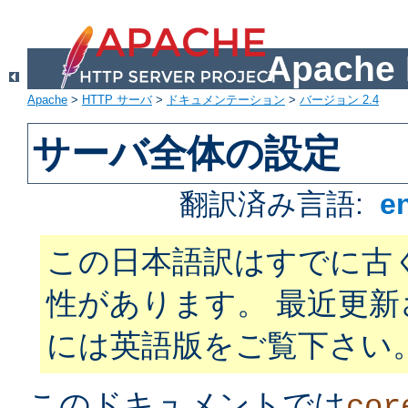
Apach
Apache
>
HTTP サーバ
>
ドキュメンテーション
>
バージョン 2.4
サーバ全体の設定
翻訳済み言語:
e
この日本語訳はすでに古
性があります。 最近更
には英語版をご覧下さい
このドキュメントでは
cor