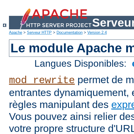
Serveu
Apache
>
Serveur HTTP
>
Documentation
>
Version 2.4
Le module Apache m
Langues Disponibles:
permet de mo
mod_rewrite
entrantes dynamiquement, e
règles manipulant des
expr
Vous pouvez ainsi relier de
votre propre structure d'U