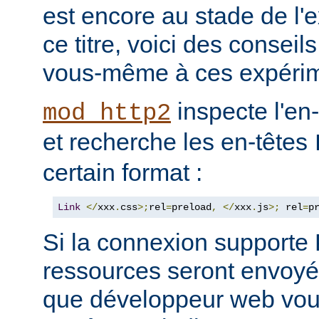
est encore au stade de l'
ce titre, voici des consei
vous-même à ces expérim
inspecte l'en
mod_http2
et recherche les en-têtes
certain format :
Link
</
xxx
.
css
>;
rel
=
preload
,
</
xxx
.
js
>;
 rel
=
p
Si la connexion support
ressources seront envoyée
que développeur web vous