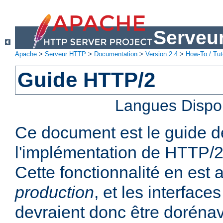
Serveu
Apache
>
Serveur HTTP
>
Documentation
>
Version 2.4
>
How-To / Tut
Guide HTTP/2
Langues Dispo
Ce document est le guide de 
l'implémentation de HTTP/2
Cette fonctionnalité en est
production
, et les interfaces
devraient donc être dorénav