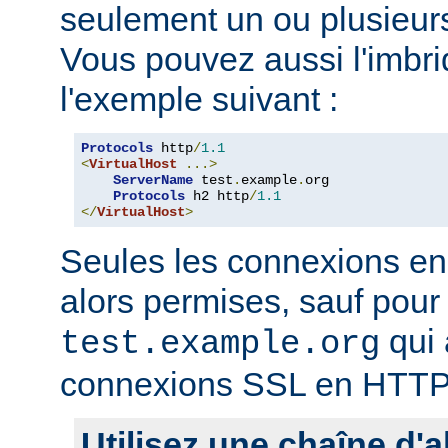
seulement un ou plusieurs
Vous pouvez aussi l'imb
l'exemple suivant :
Protocols
 http
/
1.1
<
VirtualHost
...>
ServerName
 test
.
example
.
org

Protocols
 h2 http
/
1.1
</
VirtualHost
>
Seules les connexions e
alors permises, sauf pour 
qui 
test.example.org
connexions SSL en HTTP
Utilisez une chaîne d'