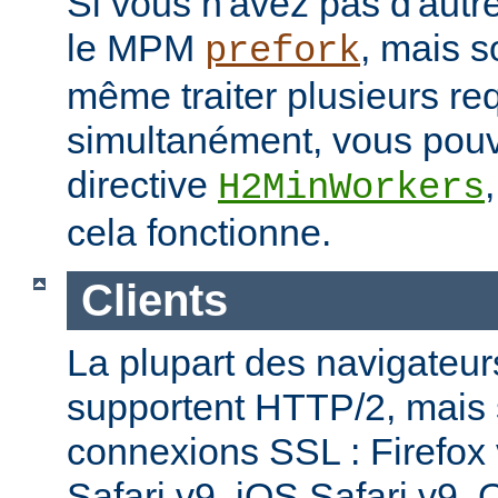
Si vous n'avez pas d'autre
le MPM
, mais s
prefork
même traiter plusieurs re
simultanément, vous pouv
directive
H2MinWorkers
cela fonctionne.
Clients
La plupart des navigateu
supportent HTTP/2, mais
connexions SSL : Firefox
Safari v9, iOS Safari v9,