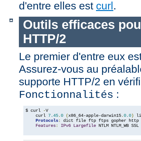
d'entre elles est
curl
.
Outils efficaces po
HTTP/2
Le premier d'entre eux e
Assurez-vous au préalabl
supporte HTTP/2 en vérifi
:
Fonctionnalités
$ curl 
-
V

    curl 
7.45
.
0
(
x86_64-apple-darwin15
.
0.0
)
 l
Protocols
:
 dict file ftp ftps gopher http
Features
:
IPv6
Largefile
 NTLM NTLM_WB SSL